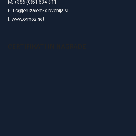
M: +386 (0)51 634 311
E:
tic@jeruzalem-slovenija.si
I:
www.ormoz.net
CERTIFIKATI IN NAGRADE