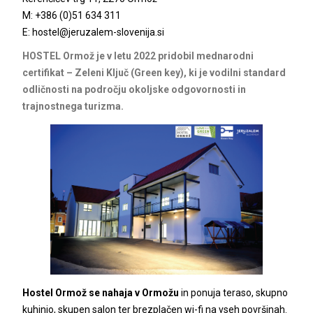
M: +386 (0)51 634 311
E:
hostel@jeruzalem-slovenija.si
HOSTEL Ormož je v letu 2022 pridobil mednarodni
certifikat – Zeleni Ključ (Green key), ki je vodilni standard
odličnosti na področju okoljske odgovornosti in
trajnostnega turizma.
Hostel Ormož se nahaja v Ormožu
in ponuja teraso, skupno
kuhinjo, skupen salon ter brezplačen wi-fi na vseh površinah.