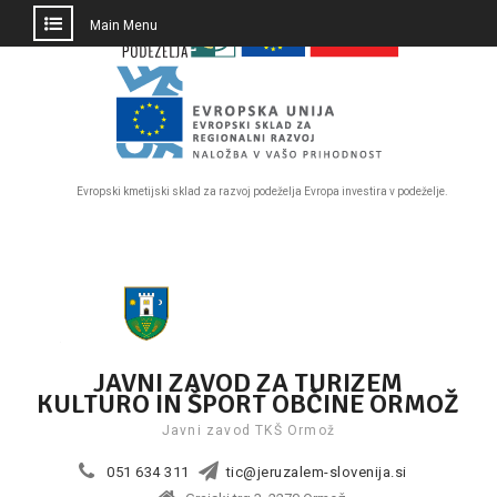
PRESKOČI
Main Menu
DO
OSREDNJE
VSEBINE
Evropski kmetijski sklad za razvoj podeželja Evropa investira v podeželje.
Skip
to
content
JAVNI ZAVOD ZA TURIZEM
KULTURO IN ŠPORT OBČINE ORMOŽ
Javni zavod TKŠ Ormož
051 634 311
tic@jeruzalem-slovenija.si