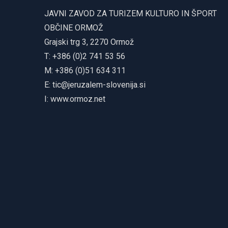
JAVNI ZAVOD ZA TURIZEM KULTURO IN ŠPORT
OBČINE ORMOŽ
Grajski trg 3, 2270 Ormož
T: +386 (0)2 741 53 56
M: +386 (0)51 634 311
E:
tic@jeruzalem-slovenija.si
I:
www.ormoz.net