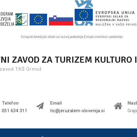
Evropski kmetijski sklad za razvoj podeželja Evropa investira v podeželje.
VNI ZAVOD ZA TURIZEM KULTURO 
 zavod TKŠ Ormož
Telefon
Email
Nas
051 634 311
tic@jeruzalem-slovenija.si
Graj