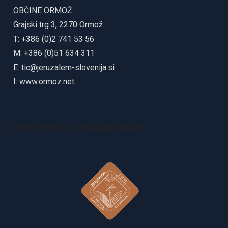
OBČINE ORMOŽ
Grajski trg 3, 2270 Ormož
T: +386 (0)2 741 53 56
M: +386 (0)51 634 311
E:
tic@jeruzalem-slovenija.si
I:
www.ormoz.net
CERTIFIKATI IN NAGRADE