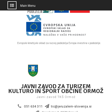
PRESKOČI
Main Menu
DO
OSREDNJE
VSEBINE
Evropski kmetijski sklad za razvoj podeželja Evropa investira v podeželje.
Skip
to
content
JAVNI ZAVOD ZA TURIZEM
KULTURO IN ŠPORT OBČINE ORMOŽ
Javni zavod TKŠ Ormož
051 634 311
tic@jeruzalem-slovenija.si