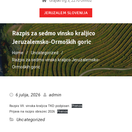
Grajski trg 3, 2270 Ormož
JERUZALEM SLOVENIJA
Razpis za sedmo vinsko kraljico
Jeruzalemsko-Ormoških goric
Home
Uncategorized
Razpis za sedmo vinsko kraljico Jeruzalemsko-
Ormoških goric
6 julija, 2026
admin
Razpis VII. vinska kraljica TKD podpisan
Prenos
Prijava na razpis obrazec 2026
Prenos
Uncategorized