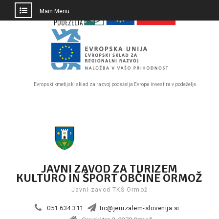
PRESKOČI
Main Menu
DO
OSREDNJE
VSEBINE
Evropski kmetijski sklad za razvoj podeželja Evropa investira v podeželje.
Skip
to
content
JAVNI ZAVOD ZA TURIZEM
KULTURO IN ŠPORT OBČINE ORMOŽ
Javni zavod TKŠ Ormož
051 634 311
tic@jeruzalem-slovenija.si