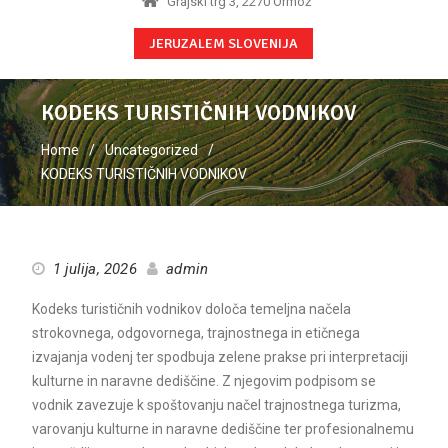
Grajski trg 3, 2270 Ormož
JERUZALEM SLOVENIJA
KODEKS TURISTIČNIH VODNIKOV
Home
Uncategorized
KODEKS TURISTIČNIH VODNIKOV
1 julija, 2026
admin
Kodeks turističnih vodnikov določa temeljna načela
strokovnega, odgovornega, trajnostnega in etičnega
izvajanja vodenj ter spodbuja zelene prakse pri interpretaciji
kulturne in naravne dediščine. Z njegovim podpisom se
vodnik zavezuje k spoštovanju načel trajnostnega turizma,
varovanju kulturne in naravne dediščine ter profesionalnemu