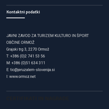
Kontaktni podatki
JAVNI ZAVOD ZA TURIZEM KULTURO IN ŠPORT
OBČINE ORMOŽ
Grajski trg 3, 2270 Ormož
T: +386 (0)2 741 53 56
M: +386 (0)51 634 311
E:
tic@jeruzalem-slovenija.si
I:
www.ormoz.net
CERTIFIKATI IN NAGRADE