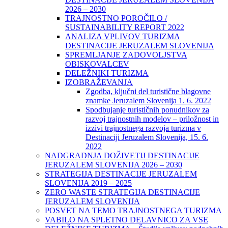
2026 – 2030
TRAJNOSTNO POROČILO /
SUSTAINABILITY REPORT 2022
ANALIZA VPLIVOV TURIZMA
DESTINACIJE JERUZALEM SLOVENIJA
SPREMLJANJE ZADOVOLJSTVA
OBISKOVALCEV
DELEŽNIKI TURIZMA
IZOBRAŽEVANJA
Zgodba, ključni del turistične blagovne
znamke Jeruzalem Slovenija 1. 6. 2022
Spodbujanje turističnih ponudnikov za
razvoj trajnostnih modelov – priložnost in
izzivi trajnostnega razvoja turizma v
Destinaciji Jeruzalem Slovenija, 15. 6.
2022
NADGRADNJA DOŽIVETIJ DESTINACIJE
JERUZALEM SLOVENIJA 2026 – 2030
STRATEGIJA DESTINACIJE JERUZALEM
SLOVENIJA 2019 – 2025
ZERO WASTE STRATEGIJA DESTINACIJE
JERUZALEM SLOVENIJA
POSVET NA TEMO TRAJNOSTNEGA TURIZMA
VABILO NA SPLETNO DELAVNICO ZA VSE