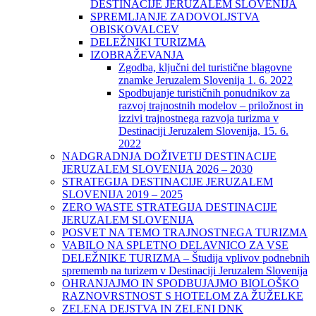
DESTINACIJE JERUZALEM SLOVENIJA
SPREMLJANJE ZADOVOLJSTVA
OBISKOVALCEV
DELEŽNIKI TURIZMA
IZOBRAŽEVANJA
Zgodba, ključni del turistične blagovne
znamke Jeruzalem Slovenija 1. 6. 2022
Spodbujanje turističnih ponudnikov za
razvoj trajnostnih modelov – priložnost in
izzivi trajnostnega razvoja turizma v
Destinaciji Jeruzalem Slovenija, 15. 6.
2022
NADGRADNJA DOŽIVETIJ DESTINACIJE
JERUZALEM SLOVENIJA 2026 – 2030
STRATEGIJA DESTINACIJE JERUZALEM
SLOVENIJA 2019 – 2025
ZERO WASTE STRATEGIJA DESTINACIJE
JERUZALEM SLOVENIJA
POSVET NA TEMO TRAJNOSTNEGA TURIZMA
VABILO NA SPLETNO DELAVNICO ZA VSE
DELEŽNIKE TURIZMA – Študija vplivov podnebnih
sprememb na turizem v Destinaciji Jeruzalem Slovenija
OHRANJAJMO IN SPODBUJAJMO BIOLOŠKO
RAZNOVRSTNOST S HOTELOM ZA ŽUŽELKE
ZELENA DEJSTVA IN ZELENI DNK