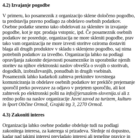
4.2) Izvajanje pogodbe
V primeru, ko posameznik z organizacijo sklene določeno pogodbo,
ta predstavlja pravno podlago za obdelavo osebnih podatkov.
Osebne podatke smemo tako obdelovati za sklenitev in izvajanje
pogodbe, kot je npr. prodaja vstopnic, ipd. Če posameznik osebnih
podatkov ne posreduje, organizacija ne more skleniti pogodbe, prav
tako vam organizacija ne more izvesti storitve oziroma dostaviti
blaga ali drugih produktov v skladu s sklenjeno pogodbo, saj nima
potrebnih podatkov za izvedbo. Organizacija lahko na podlagi
opravljanja zakonite dejavnosti posameznike in uporabnike njenih
storitev na njihov elektronski naslov obvešča o svojih o storitvah,
dogodkih, izobraževanjih, ponudbah in drugih vsebinah.
Posameznik lahko kadarkoli zahteva prekinitev tovrstnega
komuniciranja in obdelave osebnih podatkov ter prekliče prejemanje
sporočil preko povezave za odjavo v prejetem sporočilu, ali kot
zahtevek po elektronski pošti na
info@jeruzalem-slovenija.si
ali z
redno pošto na naslov organizacije
Javni zavod za turizem, kulturo
in šport Občine Ormož, Grajski trg 3, 2270 Ormož.
4.3) Zakoniti interes
Organizacija lahko osebne podatke obdeluje tudi na podlagi
zakonitega interesa, za katerega si prizadeva. Slednje ni dopustno,
kadar nad takimi interesi prevladajo interesi ali temeljne pravice in