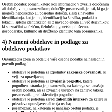
Osebni podatek pomeni katero koli informacijo v zvezi z določenim
ali določljivim posameznikom; določljiv posameznik je tisti, ki ga je
mogoče neposredno ali posredno določiti, zlasti z navedbo
identifikatorja, kot je ime, identifikacijska številka, podatki o
lokaciji, spletni identifikator, ali z navedbo enega ali več dejavnikov,
ki so značilni za fizično, fiziološko, genetsko, duševno,
gospodarsko, kulturno ali družbeno identiteto tega posameznika.
4) Nameni obdelave in podlage za
obdelavo podatkov
Organizacija zbira in obdeluje vaše osebne podatke na naslednjih
pravnih podlagah:
obdelava je potrebna za izpolnitev
zakonske obveznosti
, ki
velja za upravljavca;
obdelava je potrebna za
izvajanje pogodbe
, katere
pogodbena stranka je posameznik, na katerega se nanašajo
osebni podatki, ali za izvajanje ukrepov na zahtevo takega
posameznika pred sklenitvijo pogodbe;
obdelava je potrebna zaradi
zakonitih interesov
za katere si
prizadeva upravljavec ali tretja oseba;
posameznik, na katerega se nanašajo osebni podatki, je