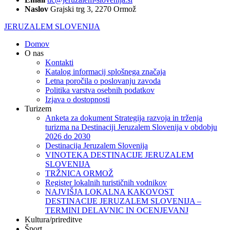
Naslov
Grajski trg 3, 2270 Ormož
JERUZALEM SLOVENIJA
Domov
O nas
Kontakti
Katalog informacij splošnega značaja
Letna poročila o poslovanju zavoda
Politika varstva osebnih podatkov
Izjava o dostopnosti
Turizem
Anketa za dokument Strategija razvoja in trženja
turizma na Destinaciji Jeruzalem Slovenija v obdobju
2026 do 2030
Destinacija Jeruzalem Slovenija
VINOTEKA DESTINACIJE JERUZALEM
SLOVENIJA
TRŽNICA ORMOŽ
Register lokalnih turističnih vodnikov
NAJVIŠJA LOKALNA KAKOVOST
DESTINACIJE JERUZALEM SLOVENIJA –
TERMINI DELAVNIC IN OCENJEVANJ
Kultura/prireditve
Šport