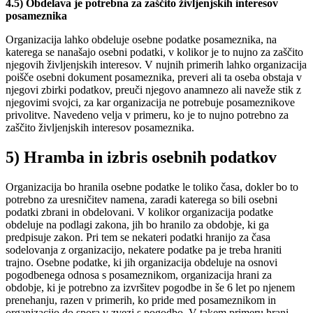
4.5) Obdelava je potrebna za zaščito življenjskih interesov
posameznika
Organizacija lahko obdeluje osebne podatke posameznika, na
katerega se nanašajo osebni podatki, v kolikor je to nujno za zaščito
njegovih življenjskih interesov. V nujnih primerih lahko organizacija
poišče osebni dokument posameznika, preveri ali ta oseba obstaja v
njegovi zbirki podatkov, preuči njegovo anamnezo ali naveže stik z
njegovimi svojci, za kar organizacija ne potrebuje posameznikove
privolitve. Navedeno velja v primeru, ko je to nujno potrebno za
zaščito življenjskih interesov posameznika.
5) Hramba in izbris osebnih podatkov
Organizacija bo hranila osebne podatke le toliko časa, dokler bo to
potrebno za uresničitev namena, zaradi katerega so bili osebni
podatki zbrani in obdelovani. V kolikor organizacija podatke
obdeluje na podlagi zakona, jih bo hranilo za obdobje, ki ga
predpisuje zakon. Pri tem se nekateri podatki hranijo za časa
sodelovanja z organizacijo, nekatere podatke pa je treba hraniti
trajno. Osebne podatke, ki jih organizacija obdeluje na osnovi
pogodbenega odnosa s posameznikom, organizacija hrani za
obdobje, ki je potrebno za izvršitev pogodbe in še 6 let po njenem
prenehanju, razen v primerih, ko pride med posameznikom in
organizacijo do spora v zvezi s pogodbo. V takem primeru hrani