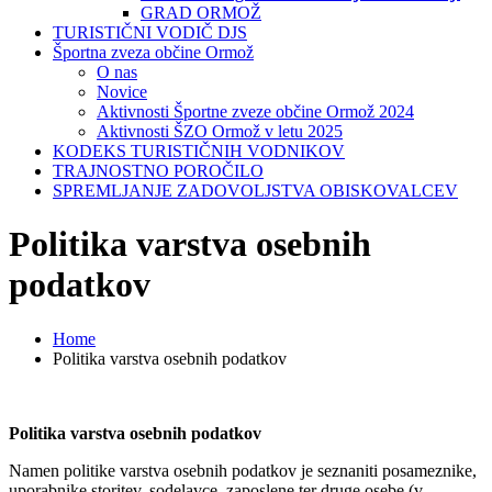
GRAD ORMOŽ
TURISTIČNI VODIČ DJS
Športna zveza občine Ormož
O nas
Novice
Aktivnosti Športne zveze občine Ormož 2024
Aktivnosti ŠZO Ormož v letu 2025
KODEKS TURISTIČNIH VODNIKOV
TRAJNOSTNO POROČILO
SPREMLJANJE ZADOVOLJSTVA OBISKOVALCEV
Politika varstva osebnih
podatkov
Home
Politika varstva osebnih podatkov
Politika varstva osebnih podatkov
Namen politike varstva osebnih podatkov je seznaniti posameznike,
uporabnike storitev, sodelavce, zaposlene ter druge osebe (v