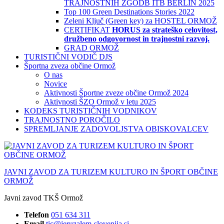
TRAJNOSTNIH ZGODB ITB BERLIN 2025
Top 100 Green Destinations Stories 2022
Zeleni Ključ (Green key) za HOSTEL ORMOŽ
CERTIFIKAT
HORUS za strateško celovitost,
družbeno odgovornost in trajnostni razvoj.
GRAD ORMOŽ
TURISTIČNI VODIČ DJS
Športna zveza občine Ormož
O nas
Novice
Aktivnosti Športne zveze občine Ormož 2024
Aktivnosti ŠZO Ormož v letu 2025
KODEKS TURISTIČNIH VODNIKOV
TRAJNOSTNO POROČILO
SPREMLJANJE ZADOVOLJSTVA OBISKOVALCEV
JAVNI ZAVOD ZA TURIZEM KULTURO IN ŠPORT OBČINE
ORMOŽ
Javni zavod TKŠ Ormož
Telefon
051 634 311
Email
tic@jeruzalem-slovenija.si