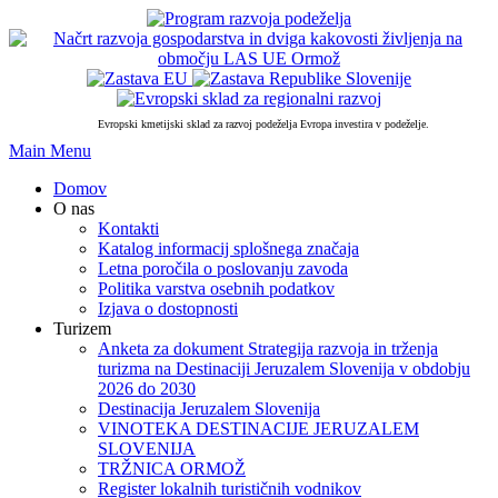
PRESKOČI
DO
OSREDNJE
VSEBINE
Evropski kmetijski sklad za razvoj podeželja Evropa investira v podeželje.
Skip
Main Menu
to
Domov
content
O nas
Kontakti
Katalog informacij splošnega značaja
Letna poročila o poslovanju zavoda
Politika varstva osebnih podatkov
Izjava o dostopnosti
Turizem
Anketa za dokument Strategija razvoja in trženja
turizma na Destinaciji Jeruzalem Slovenija v obdobju
2026 do 2030
Destinacija Jeruzalem Slovenija
VINOTEKA DESTINACIJE JERUZALEM
SLOVENIJA
TRŽNICA ORMOŽ
Register lokalnih turističnih vodnikov