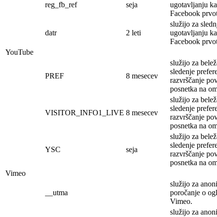
reg_fb_ref
seja
ugotavljanju ka
Facebook prvotn
služijo za sledn
datr
2 leti
ugotavljanju ka
Facebook prvotn
YouTube
služijo za belež
sledenje prefer
PREF
8 mesecev
razvrščanje po
posnetka na o
služijo za belež
sledenje prefer
VISITOR_INFO1_LIVE
8 mesecev
razvrščanje po
posnetka na o
služijo za belež
sledenje prefer
YSC
seja
razvrščanje po
posnetka na o
Vimeo
služijo za ano
__utma
poročanje o og
Vimeo.
služijo za ano