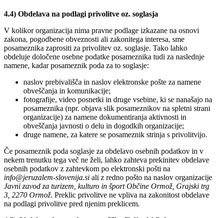
4.4) Obdelava na podlagi privolitve oz. soglasja
V kolikor organizacija nima pravne podlage izkazane na osnovi
zakona, pogodbene obveznosti ali zakonitega interesa, sme
posameznika zaprositi za privolitev oz. soglasje. Tako lahko
obdeluje določene osebne podatke posameznika tudi za naslednje
namene, kadar posameznik poda za to soglasje:
naslov prebivališča in naslov elektronske pošte za namene
obveščanja in komunikacije;
fotografije, video posnetki in druge vsebine, ki se nanašajo na
posameznika (npr. objava slik posameznikov na spletni strani
organizacije) za namene dokumentiranja aktivnosti in
obveščanja javnosti o delu in dogodkih organizacije;
druge namene, za katere se posameznik strinja s privolitvijo.
Če posameznik poda soglasje za obdelavo osebnih podatkov in v
nekem trenutku tega več ne želi, lahko zahteva prekinitev obdelave
osebnih podatkov z zahtevkom po elektronski pošti na
info@jeruzalem-slovenija.si
ali z redno pošto na naslov organizacije
Javni zavod za turizem, kulturo in šport Občine Ormož, Grajski trg
3, 2270 Ormož
. Preklic privolitve ne vpliva na zakonitost obdelave
na podlagi privolitve pred njenim preklicem.