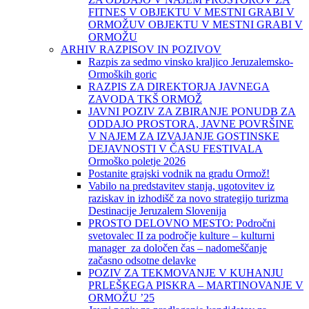
FITNES V OBJEKTU V MESTNI GRABI V
ORMOŽUV OBJEKTU V MESTNI GRABI V
ORMOŽU
ARHIV RAZPISOV IN POZIVOV
Razpis za sedmo vinsko kraljico Jeruzalemsko-
Ormoških goric
RAZPIS ZA DIREKTORJA JAVNEGA
ZAVODA TKŠ ORMOŽ
JAVNI POZIV ZA ZBIRANJE PONUDB ZA
ODDAJO PROSTORA, JAVNE POVRŠINE
V NAJEM ZA IZVAJANJE GOSTINSKE
DEJAVNOSTI V ČASU FESTIVALA
Ormoško poletje 2026
Postanite grajski vodnik na gradu Ormož!
Vabilo na predstavitev stanja, ugotovitev iz
raziskav in izhodišč za novo strategijo turizma
Destinacije Jeruzalem Slovenija
PROSTO DELOVNO MESTO: Področni
svetovalec II za področje kulture – kulturni
manager za določen čas – nadomeščanje
začasno odsotne delavke
POZIV ZA TEKMOVANJE V KUHANJU
PRLEŠKEGA PISKRA – MARTINOVANJE V
ORMOŽU ’25