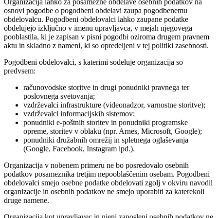
Organizacija lahko za posamezne obdelave osebnih podatkov na
osnovi pogodbe o pogodbeni obdelavi zaupa pogodbenemu
obdelovalcu. Pogodbeni obdelovalci lahko zaupane podatke
obdelujejo izključno v imenu upravljavca, v mejah njegovega
pooblastila, ki je zapisan v pisni pogodbi oziroma drugem pravnem
aktu in skladno z nameni, ki so opredeljeni v tej politiki zasebnosti.
Pogodbeni obdelovalci, s katerimi sodeluje organizacija so
predvsem:
računovodske storitve in drugi ponudniki pravnega ter
poslovnega svetovanja;
vzdrževalci infrastrukture (videonadzor, varnostne storitve);
vzdrževalci informacijskih sistemov;
ponudniki e-poštnih storitev in ponudniki programske
opreme, storitev v oblaku (npr. Arnes, Microsoft, Google);
ponudniki družabnih omrežij in spletnega oglaševanja
(Google, Facebook, Instagram ipd.).
Organizacija v nobenem primeru ne bo posredovalo osebnih
podatkov posameznika tretjim nepooblaščenim osebam. Pogodbeni
obdelovalci smejo osebne podatke obdelovati zgolj v okviru navodil
organizacije in osebnih podatkov ne smejo uporabiti za katerekoli
druge namene.
Organizacija kot upravljavec in njeni zaposleni osebnih podatkov ne