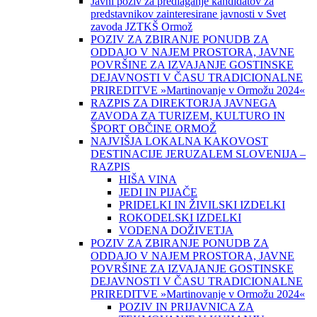
Javni poziv za predlaganje kandidatov za
predstavnikov zainteresirane javnosti v Svet
zavoda JZTKŠ Ormož
POZIV ZA ZBIRANJE PONUDB ZA
ODDAJO V NAJEM PROSTORA, JAVNE
POVRŠINE ZA IZVAJANJE GOSTINSKE
DEJAVNOSTI V ČASU TRADICIONALNE
PRIREDITVE »Martinovanje v Ormožu 2024«
RAZPIS ZA DIREKTORJA JAVNEGA
ZAVODA ZA TURIZEM, KULTURO IN
ŠPORT OBČINE ORMOŽ
NAJVIŠJA LOKALNA KAKOVOST
DESTINACIJE JERUZALEM SLOVENIJA –
RAZPIS
HIŠA VINA
JEDI IN PIJAČE
PRIDELKI IN ŽIVILSKI IZDELKI
ROKODELSKI IZDELKI
VODENA DOŽIVETJA
POZIV ZA ZBIRANJE PONUDB ZA
ODDAJO V NAJEM PROSTORA, JAVNE
POVRŠINE ZA IZVAJANJE GOSTINSKE
DEJAVNOSTI V ČASU TRADICIONALNE
PRIREDITVE »Martinovanje v Ormožu 2024«
POZIV IN PRIJAVNICA ZA