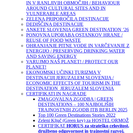
IN V RANLJIVIH OBMOČJIH / BEHAVIOUR
AROUND CULTURAL SITES AND IN
VULNERABLE AREAS
ZELENA PRIPOROČILA DESTINACIJE
DEDIŠČINA DESTINACIJE
ANKETE SLOVENIA GREEN DESTINATION ’26
PONOVNA UPORABA OSTANKOV HRANE /
REUSE OF FOOD WASTE
OHRANJANJE PITNE VODE IN VARČEVANJE Z
ENERGIJO / PRESERVING DRINKING WATER
AND SAVING ENERGY
VARUJMO NAŠ PLANET! / PROTECT OUR
PLANET!
EKONOMSKI UČINKI TURIZMA V
DESTINACIJI JERUZALEM SLOVENIJA /
ECONOMIC EFFECTS OF TOURISM IN THE
DESTINATION JERUZALEM SLOVENIA
CERTIFIKATI IN NAGRADE
ZMAGOVALNA ZGODBA | GREEN
DESTINATIONS – 100 NAJBOLJŠIH
TRAJNOSTNIH ZGODB ITB BERLIN 2025
Top 100 Green Destinations Stories 2022
Zeleni Ključ (Green key) za HOSTEL ORMOŽ
CERTIFIKAT
HORUS za strateško celovitost,
družbeno odgovornost in trajnostni razvoj.