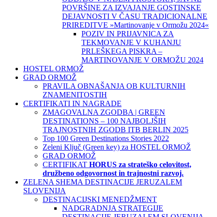
POVRŠINE ZA IZVAJANJE GOSTINSKE
DEJAVNOSTI V ČASU TRADICIONALNE
PRIREDITVE »Martinovanje v Ormožu 2024«
POZIV IN PRIJAVNICA ZA
TEKMOVANJE V KUHANJU
PRLEŠKEGA PISKRA –
MARTINOVANJE V ORMOŽU 2024
HOSTEL ORMOŽ
GRAD ORMOŽ
PRAVILA OBNAŠANJA OB KULTURNIH
ZNAMENITOSTIH
CERTIFIKATI IN NAGRADE
ZMAGOVALNA ZGODBA | GREEN
DESTINATIONS – 100 NAJBOLJŠIH
TRAJNOSTNIH ZGODB ITB BERLIN 2025
Top 100 Green Destinations Stories 2022
Zeleni Ključ (Green key) za HOSTEL ORMOŽ
GRAD ORMOŽ
CERTIFIKAT
HORUS za strateško celovitost,
družbeno odgovornost in trajnostni razvoj.
ZELENA SHEMA DESTINACIJE JERUZALEM
SLOVENIJA
DESTINACIJSKI MENEDŽMENT
NADGRADNJA STRATEGIJE
DESTINACIJE JERUZALEM SLOVENIJA