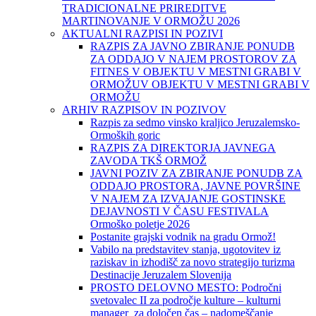
TRADICIONALNE PRIREDITVE
MARTINOVANJE V ORMOŽU 2026
AKTUALNI RAZPISI IN POZIVI
RAZPIS ZA JAVNO ZBIRANJE PONUDB
ZA ODDAJO V NAJEM PROSTOROV ZA
FITNES V OBJEKTU V MESTNI GRABI V
ORMOŽUV OBJEKTU V MESTNI GRABI V
ORMOŽU
ARHIV RAZPISOV IN POZIVOV
Razpis za sedmo vinsko kraljico Jeruzalemsko-
Ormoških goric
RAZPIS ZA DIREKTORJA JAVNEGA
ZAVODA TKŠ ORMOŽ
JAVNI POZIV ZA ZBIRANJE PONUDB ZA
ODDAJO PROSTORA, JAVNE POVRŠINE
V NAJEM ZA IZVAJANJE GOSTINSKE
DEJAVNOSTI V ČASU FESTIVALA
Ormoško poletje 2026
Postanite grajski vodnik na gradu Ormož!
Vabilo na predstavitev stanja, ugotovitev iz
raziskav in izhodišč za novo strategijo turizma
Destinacije Jeruzalem Slovenija
PROSTO DELOVNO MESTO: Področni
svetovalec II za področje kulture – kulturni
manager za določen čas – nadomeščanje