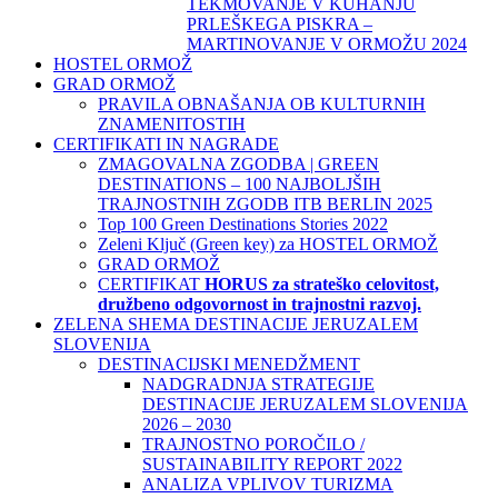
TEKMOVANJE V KUHANJU
PRLEŠKEGA PISKRA –
MARTINOVANJE V ORMOŽU 2024
HOSTEL ORMOŽ
GRAD ORMOŽ
PRAVILA OBNAŠANJA OB KULTURNIH
ZNAMENITOSTIH
CERTIFIKATI IN NAGRADE
ZMAGOVALNA ZGODBA | GREEN
DESTINATIONS – 100 NAJBOLJŠIH
TRAJNOSTNIH ZGODB ITB BERLIN 2025
Top 100 Green Destinations Stories 2022
Zeleni Ključ (Green key) za HOSTEL ORMOŽ
GRAD ORMOŽ
CERTIFIKAT
HORUS za strateško celovitost,
družbeno odgovornost in trajnostni razvoj.
ZELENA SHEMA DESTINACIJE JERUZALEM
SLOVENIJA
DESTINACIJSKI MENEDŽMENT
NADGRADNJA STRATEGIJE
DESTINACIJE JERUZALEM SLOVENIJA
2026 – 2030
TRAJNOSTNO POROČILO /
SUSTAINABILITY REPORT 2022
ANALIZA VPLIVOV TURIZMA