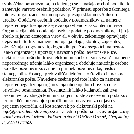
svoboščine posameznika, na katerega se nanašajo osebni podatki, ki
zahtevajo varstvo osebnih podatkov. V primeru uporabe zakonitega
interesa organizacija vedno opravi presojo skladno s Splošno
uredbo. Obdelava osebnih podatkov posameznikov za namene
neposrednega trženja se šteje za opravljeno v zakonitem interesu.
Organizacija lahko obdeluje osebne podatke posameznikov, ki jih je
zbralo iz javno dostopnih virov ali v okviru zakonitega opravljanja
dejavnosti, tudi za namene ponujanja blaga, storitev, zaposlitev,
obveščanja o ugodnostih, dogodkih ipd. Za dosego teh namenov
lahko organizacija uporablja navadno pošto, telefonske klice,
elektronsko pošto in druga telekomunikacijska sredstva. Za namene
neposrednega trženja lahko organizacija obdeluje naslednje osebne
podatke posameznikov: ime in priimek posameznika, naslov
stalnega ali začasnega prebivališča, telefonsko številko in naslov
elektronske pošte. Navedene osebne podatke lahko za namene
neposrednega trženja organizacija obdeluje tudi brez izrecne
privolitve posameznika. Posameznik lahko kadarkoli zahteva
prekinitev tovrstnega komuniciranja in obdelave osebnih podatkov
ter prekliče prejemanje sporočil preko povezave za odjavo v
prejetem sporočilu, ali kot zahtevek po elektronski pošti na
info@jeruzalem-slovenija.si
ali z redno pošto na naslov organizacije
Javni zavod za turizem, kulturo in šport Občine Ormož, Grajski trg
3, 2270 Ormož.