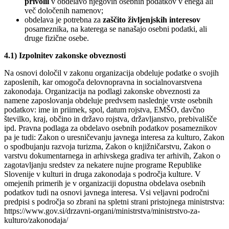
privolil
v obdelavo njegovih osebnih podatkov v enega ali
več določenih namenov;
obdelava je potrebna za
zaščito življenjskih interesov
posameznika, na katerega se nanašajo osebni podatki, ali
druge fizične osebe.
4.1) Izpolnitev zakonske obveznosti
Na osnovi določil v zakonu organizacija obdeluje podatke o svojih
zaposlenih, kar omogoča delovnopravna in socialnovarstvena
zakonodaja. Organizacija na podlagi zakonske obveznosti za
namene zaposlovanja obdeluje predvsem naslednje vrste osebnih
podatkov: ime in priimek, spol, datum rojstva, EMŠO, davčno
številko, kraj, občino in državo rojstva, državljanstvo, prebivališče
ipd. Pravna podlaga za obdelavo osebnih podatkov posameznikov
pa je tudi: Zakon o uresničevanju javnega interesa za kulturo, Zakon
o spodbujanju razvoja turizma, Zakon o knjižničarstvu, Zakon o
varstvu dokumentarnega in arhivskega gradiva ter arhivih, Zakon o
zagotavljanju sredstev za nekatere nujne programe Republike
Slovenije v kulturi in druga zakonodaja s področja kulture. V
omejenih primerih je v organizaciji dopustna obdelava osebnih
podatkov tudi na osnovi javnega interesa. Vsi veljavni področni
predpisi s področja so zbrani na spletni strani pristojnega ministrstva:
https://www.gov.si/drzavni-organi/ministrstva/ministrstvo-za-
kulturo/zakonodaja/