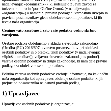
nadaljevanju: »posameznik«), ki sodelujejo z Javni zavod za
turizem, kulturo in šport Občine Ormož (v nadaljevanju:
»organizacija«) o namenih, pravnih podlagah, varnostnih ukrepih in
pravicah posameznikov glede obdelave osebnih podatkov, ki jih
izvaja naša organizacija.
Cenimo vašo zasebnost, zato vaše podatke vedno skrbno
varujemo.
Osebne podatke obdelujemo v skladu z evropsko zakonodajo
(Uredba (EU) 2016/697 o varstvu posameznikov pri obdelavi
osebnih podatkov in o pretoku takih podatkov (v nadaljevanju:
»Splošna uredba«)), veljavno slovensko zakonodajo s področja
varstva osebnih podatkov in drugo zakonodajo, ki nam daje pravno
podlago za obdelavo osebnih podatkov.
Politika varstva osebnih podatkov vsebuje informacije, na kak način
naša organizacija kot upravljavec obdeluje osebne podatke, ki jih
prejme od posameznika na osnovi pravnih podlag.
1) Upravljavec
Upravljavec osebnih podatkov je organizacija: