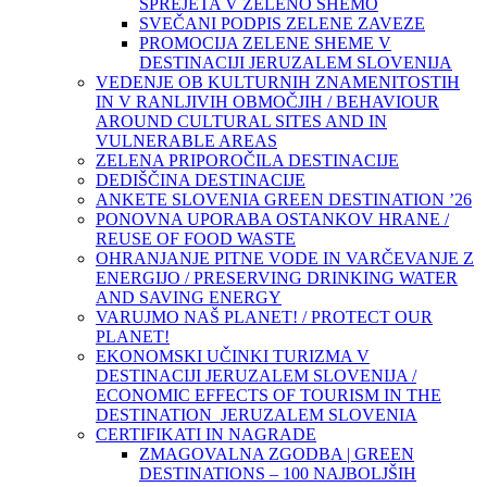
SPREJETA V ZELENO SHEMO
SVEČANI PODPIS ZELENE ZAVEZE
PROMOCIJA ZELENE SHEME V
DESTINACIJI JERUZALEM SLOVENIJA
VEDENJE OB KULTURNIH ZNAMENITOSTIH
IN V RANLJIVIH OBMOČJIH / BEHAVIOUR
AROUND CULTURAL SITES AND IN
VULNERABLE AREAS
ZELENA PRIPOROČILA DESTINACIJE
DEDIŠČINA DESTINACIJE
ANKETE SLOVENIA GREEN DESTINATION ’26
PONOVNA UPORABA OSTANKOV HRANE /
REUSE OF FOOD WASTE
OHRANJANJE PITNE VODE IN VARČEVANJE Z
ENERGIJO / PRESERVING DRINKING WATER
AND SAVING ENERGY
VARUJMO NAŠ PLANET! / PROTECT OUR
PLANET!
EKONOMSKI UČINKI TURIZMA V
DESTINACIJI JERUZALEM SLOVENIJA /
ECONOMIC EFFECTS OF TOURISM IN THE
DESTINATION JERUZALEM SLOVENIA
CERTIFIKATI IN NAGRADE
ZMAGOVALNA ZGODBA | GREEN
DESTINATIONS – 100 NAJBOLJŠIH