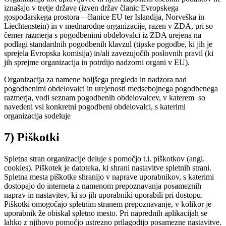
iznašajo v tretje države (izven držav članic Evropskega
gospodarskega prostora – članice EU ter Islandija, Norveška in
Liechtenstein) in v mednarodne organizacije, razen v ZDA, pri so
čemer razmerja s pogodbenimi obdelovalci iz ZDA urejena na
podlagi standardnih pogodbenih klavzul (tipske pogodbe, ki jih je
sprejela Evropska komisija) in/ali zavezujočih poslovnih pravil (ki
jih sprejme organizacija in potrdijo nadzorni organi v EU).
Organizacija za namene boljšega pregleda in nadzora nad
pogodbenimi obdelovalci in urejenosti medsebojnega pogodbenega
razmerja, vodi seznam pogodbenih obdelovalcev, v katerem so
navedeni vsi konkretni pogodbeni obdelovalci, s katerimi
organizacija sodeluje
7) Piškotki
Spletna stran organizacije deluje s pomočjo t.i. piškotkov (angl.
cookies). Piškotek je datoteka, ki shrani nastavitve spletnih strani.
Spletna mesta piškotke shranijo v naprave uporabnikov, s katerimi
dostopajo do interneta z namenom prepoznavanja posameznih
naprav in nastavitev, ki so jih uporabniki uporabili pri dostopu.
Piškotki omogočajo spletnim stranem prepoznavanje, v kolikor je
uporabnik že obiskal spletno mesto. Pri naprednih aplikacijah se
lahko z njihovo pomočjo ustrezno prilagodijo posamezne nastavitve.