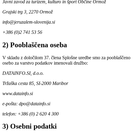
Javni zavod za turizem, kulturo in šport Občine Ormož
Grajski trg 3, 2270 Ormož
info@jeruzalem-slovenija.si
+386 (0)2 741 53 56
2) Pooblaščena oseba
V skladu z določilom 37. člena Splošne uredbe smo za pooblaščeno
osebo za varstvo podatkov imenovali družbo:
DATAINFO.SI, d.o.o.
Tržaška cesta 85, SI-2000 Maribor
www.datainfo.si
e-pošta: dpo@datainfo.si
telefon: +386 (0) 2 620 4 300
3) Osebni podatki