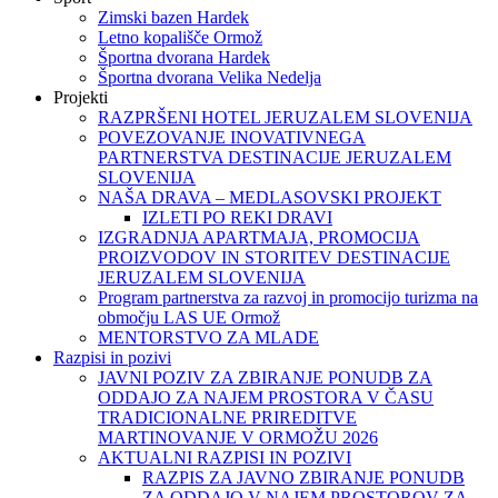
Zimski bazen Hardek
Letno kopališče Ormož
Športna dvorana Hardek
Športna dvorana Velika Nedelja
Projekti
RAZPRŠENI HOTEL JERUZALEM SLOVENIJA
POVEZOVANJE INOVATIVNEGA
PARTNERSTVA DESTINACIJE JERUZALEM
SLOVENIJA
NAŠA DRAVA – MEDLASOVSKI PROJEKT
IZLETI PO REKI DRAVI
IZGRADNJA APARTMAJA, PROMOCIJA
PROIZVODOV IN STORITEV DESTINACIJE
JERUZALEM SLOVENIJA
Program partnerstva za razvoj in promocijo turizma na
območju LAS UE Ormož
MENTORSTVO ZA MLADE
Razpisi in pozivi
JAVNI POZIV ZA ZBIRANJE PONUDB ZA
ODDAJO ZA NAJEM PROSTORA V ČASU
TRADICIONALNE PRIREDITVE
MARTINOVANJE V ORMOŽU 2026
AKTUALNI RAZPISI IN POZIVI
RAZPIS ZA JAVNO ZBIRANJE PONUDB
ZA ODDAJO V NAJEM PROSTOROV ZA