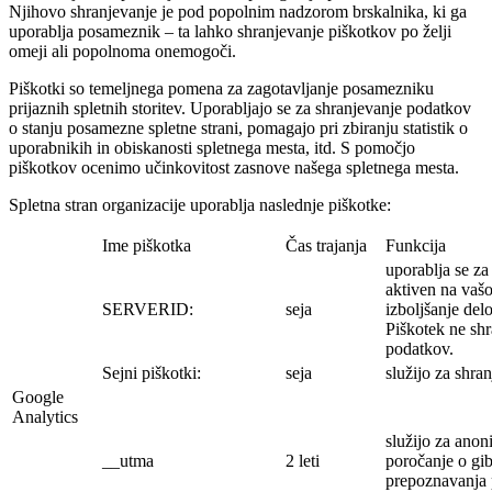
Njihovo shranjevanje je pod popolnim nadzorom brskalnika, ki ga
uporablja posameznik – ta lahko shranjevanje piškotkov po želji
omeji ali popolnoma onemogoči.
Piškotki so temeljnega pomena za zagotavljanje posamezniku
prijaznih spletnih storitev. Uporabljajo se za shranjevanje podatkov
o stanju posamezne spletne strani, pomagajo pri zbiranju statistik o
uporabnikih in obiskanosti spletnega mesta, itd. S pomočjo
piškotkov ocenimo učinkovitost zasnove našega spletnega mesta.
Spletna stran organizacije uporablja naslednje piškotke:
Ime piškotka
Čas trajanja
Funkcija
uporablja se za 
aktiven na vaš
SERVERID:
seja
izboljšanje delo
Piškotek ne sh
podatkov.
Sejni piškotki:
seja
služijo za shra
Google
Analytics
služijo za ano
__utma
2 leti
poročanje o gib
prepoznavanja 