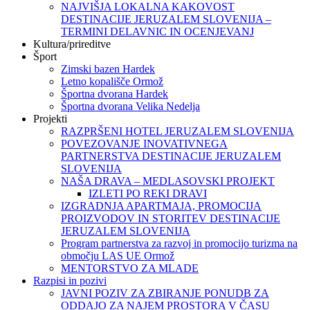
NAJVIŠJA LOKALNA KAKOVOST
DESTINACIJE JERUZALEM SLOVENIJA –
TERMINI DELAVNIC IN OCENJEVANJ
Kultura/prireditve
Šport
Zimski bazen Hardek
Letno kopališče Ormož
Športna dvorana Hardek
Športna dvorana Velika Nedelja
Projekti
RAZPRŠENI HOTEL JERUZALEM SLOVENIJA
POVEZOVANJE INOVATIVNEGA
PARTNERSTVA DESTINACIJE JERUZALEM
SLOVENIJA
NAŠA DRAVA – MEDLASOVSKI PROJEKT
IZLETI PO REKI DRAVI
IZGRADNJA APARTMAJA, PROMOCIJA
PROIZVODOV IN STORITEV DESTINACIJE
JERUZALEM SLOVENIJA
Program partnerstva za razvoj in promocijo turizma na
območju LAS UE Ormož
MENTORSTVO ZA MLADE
Razpisi in pozivi
JAVNI POZIV ZA ZBIRANJE PONUDB ZA
ODDAJO ZA NAJEM PROSTORA V ČASU