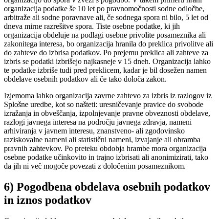
organizacija podatke še 10 let po pravnomočnosti sodne odločbe,
arbitraže ali sodne poravnave ali, če sodnega spora ni bilo, 5 let od
dneva mirne razrešitve spora. Tiste osebne podatke, ki jih
organizacija obdeluje na podlagi osebne privolite posameznika ali
zakonitega interesa, bo organizacija hranila do preklica privolitve ali
do zahteve do izbrisa podatkov. Po prejemu preklica ali zahteve za
izbris se podatki izbrišejo najkasneje v 15 dneh. Organizacija lahko
te podatke izbriše tudi pred preklicem, kadar je bil dosežen namen
obdelave osebnih podatkov ali če tako določa zakon.
Izjemoma lahko organizacija zavrne zahtevo za izbris iz razlogov iz
Splošne uredbe, kot so našteti: uresničevanje pravice do svobode
izražanja in obveščanja, izpolnjevanje pravne obveznosti obdelave,
razlogi javnega interesa na področju javnega zdravja, nameni
arhiviranja v javnem interesu, znanstveno- ali zgodovinsko
raziskovalne nameni ali statistični nameni, izvajanje ali obramba
pravnih zahtevkov. Po preteku obdobja hrambe mora organizacija
osebne podatke učinkovito in trajno izbrisati ali anonimizirati, tako
da jih ni več mogoče povezati z določenim posameznikom.
6) Pogodbena obdelava osebnih podatkov
in iznos podatkov