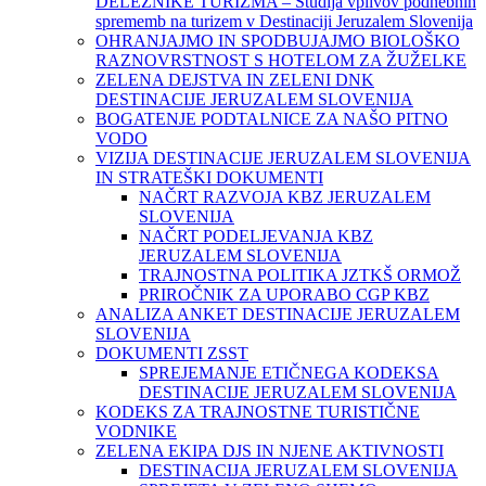
DELEŽNIKE TURIZMA – Študija vplivov podnebnih
sprememb na turizem v Destinaciji Jeruzalem Slovenija
OHRANJAJMO IN SPODBUJAJMO BIOLOŠKO
RAZNOVRSTNOST S HOTELOM ZA ŽUŽELKE
ZELENA DEJSTVA IN ZELENI DNK
DESTINACIJE JERUZALEM SLOVENIJA
BOGATENJE PODTALNICE ZA NAŠO PITNO
VODO
VIZIJA DESTINACIJE JERUZALEM SLOVENIJA
IN STRATEŠKI DOKUMENTI
NAČRT RAZVOJA KBZ JERUZALEM
SLOVENIJA
NAČRT PODELJEVANJA KBZ
JERUZALEM SLOVENIJA
TRAJNOSTNA POLITIKA JZTKŠ ORMOŽ
PRIROČNIK ZA UPORABO CGP KBZ
ANALIZA ANKET DESTINACIJE JERUZALEM
SLOVENIJA
DOKUMENTI ZSST
SPREJEMANJE ETIČNEGA KODEKSA
DESTINACIJE JERUZALEM SLOVENIJA
KODEKS ZA TRAJNOSTNE TURISTIČNE
VODNIKE
ZELENA EKIPA DJS IN NJENE AKTIVNOSTI
DESTINACIJA JERUZALEM SLOVENIJA