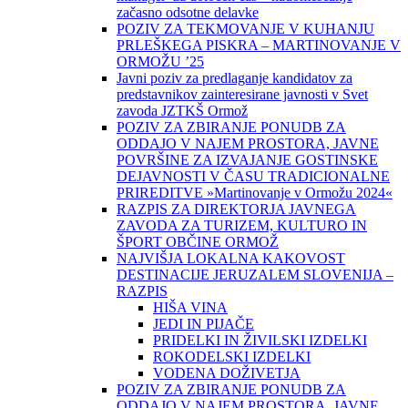
začasno odsotne delavke
POZIV ZA TEKMOVANJE V KUHANJU
PRLEŠKEGA PISKRA – MARTINOVANJE V
ORMOŽU ’25
Javni poziv za predlaganje kandidatov za
predstavnikov zainteresirane javnosti v Svet
zavoda JZTKŠ Ormož
POZIV ZA ZBIRANJE PONUDB ZA
ODDAJO V NAJEM PROSTORA, JAVNE
POVRŠINE ZA IZVAJANJE GOSTINSKE
DEJAVNOSTI V ČASU TRADICIONALNE
PRIREDITVE »Martinovanje v Ormožu 2024«
RAZPIS ZA DIREKTORJA JAVNEGA
ZAVODA ZA TURIZEM, KULTURO IN
ŠPORT OBČINE ORMOŽ
NAJVIŠJA LOKALNA KAKOVOST
DESTINACIJE JERUZALEM SLOVENIJA –
RAZPIS
HIŠA VINA
JEDI IN PIJAČE
PRIDELKI IN ŽIVILSKI IZDELKI
ROKODELSKI IZDELKI
VODENA DOŽIVETJA
POZIV ZA ZBIRANJE PONUDB ZA
ODDAJO V NAJEM PROSTORA, JAVNE