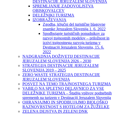
DESTINACIJE JERUZALEM SLOVENIJA
SPREMLJANJE ZADOVOLJSTVA
OBISKOVALCEV
DELEŽNIKI TURIZMA
IZOBRAŽEVANJA
Zgodba, ključni del turistične blagovne
znamke Jeruzalem Slovenija 1. 6. 2022
Spodbujanje turističnih ponudnikov za
razvoj trajnostnih modelov – priložnost in
izzivi trajnostnega razvoja turizma v
Destinaciji Jeruzalem Slovenija, 15. 6.
2022
NADGRADNJA DOŽIVETIJ DESTINACIJE
JERUZALEM SLOVENIJA 2026 – 2030
STRATEGIJA DESTINACIJE JERUZALEM
SLOVENIJA 2019 – 2025
ZERO WASTE STRATEGIJA DESTINACIJE
JERUZALEM SLOVENIJA
POSVET NA TEMO TRAJNOSTNEGA TURIZMA
VABILO NA SPLETNO DELAVNICO ZA VSE
DELEŽNIKE TURIZMA – Študija vplivov podnebnih
sprememb na turizem v Destinaciji Jeruzalem Slovenija
OHRANJAJMO IN SPODBUJAJMO BIOLOŠKO
RAZNOVRSTNOST S HOTELOM ZA ŽUŽELKE
ZELENA DEJSTVA IN ZELENI DNK