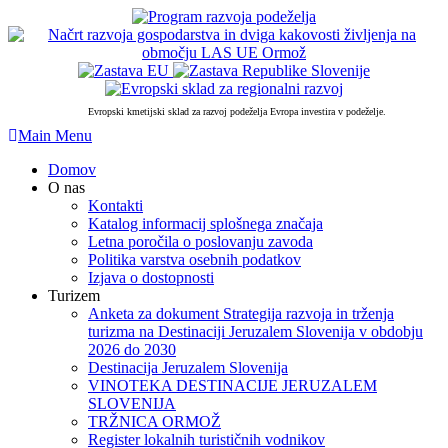
PRESKOČI
DO
OSREDNJE
VSEBINE
Evropski kmetijski sklad za razvoj podeželja Evropa investira v podeželje.
Skip
Main Menu
to
Domov
content
O nas
Kontakti
Katalog informacij splošnega značaja
Letna poročila o poslovanju zavoda
Politika varstva osebnih podatkov
Izjava o dostopnosti
Turizem
Anketa za dokument Strategija razvoja in trženja
turizma na Destinaciji Jeruzalem Slovenija v obdobju
2026 do 2030
Destinacija Jeruzalem Slovenija
VINOTEKA DESTINACIJE JERUZALEM
SLOVENIJA
TRŽNICA ORMOŽ
Register lokalnih turističnih vodnikov