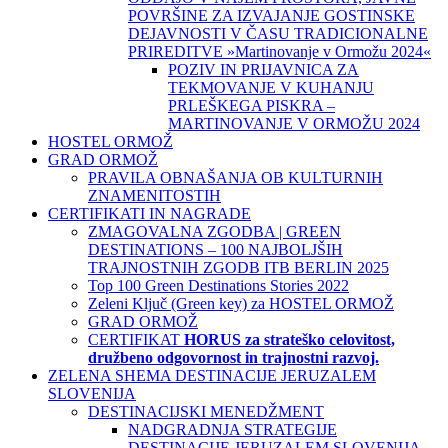
POVRŠINE ZA IZVAJANJE GOSTINSKE
DEJAVNOSTI V ČASU TRADICIONALNE
PRIREDITVE »Martinovanje v Ormožu 2024«
POZIV IN PRIJAVNICA ZA
TEKMOVANJE V KUHANJU
PRLEŠKEGA PISKRA –
MARTINOVANJE V ORMOŽU 2024
HOSTEL ORMOŽ
GRAD ORMOŽ
PRAVILA OBNAŠANJA OB KULTURNIH
ZNAMENITOSTIH
CERTIFIKATI IN NAGRADE
ZMAGOVALNA ZGODBA | GREEN
DESTINATIONS – 100 NAJBOLJŠIH
TRAJNOSTNIH ZGODB ITB BERLIN 2025
Top 100 Green Destinations Stories 2022
Zeleni Ključ (Green key) za HOSTEL ORMOŽ
GRAD ORMOŽ
CERTIFIKAT
HORUS za strateško celovitost,
družbeno odgovornost in trajnostni razvoj.
ZELENA SHEMA DESTINACIJE JERUZALEM
SLOVENIJA
DESTINACIJSKI MENEDŽMENT
NADGRADNJA STRATEGIJE
DESTINACIJE JERUZALEM SLOVENIJA