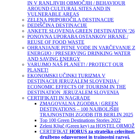
IN V RANLJIVIH OBMOČJIH / BEHAVIOUR
AROUND CULTURAL SITES AND IN
VULNERABLE AREAS
ZELENA PRIPOROČILA DESTINACIJE
DEDIŠČINA DESTINACIJE
ANKETE SLOVENIA GREEN DESTINATION ’26
PONOVNA UPORABA OSTANKOV HRANE /
REUSE OF FOOD WASTE
OHRANJANJE PITNE VODE IN VARČEVANJE Z
ENERGIJO / PRESERVING DRINKING WATER
AND SAVING ENERGY
VARUJMO NAŠ PLANET! / PROTECT OUR
PLANET!
EKONOMSKI UČINKI TURIZMA V
DESTINACIJI JERUZALEM SLOVENIJA /
ECONOMIC EFFECTS OF TOURISM IN THE
DESTINATION JERUZALEM SLOVENIA
CERTIFIKATI IN NAGRADE
ZMAGOVALNA ZGODBA | GREEN
DESTINATIONS – 100 NAJBOLJŠIH
TRAJNOSTNIH ZGODB ITB BERLIN 2025
Top 100 Green Destinations Stories 2022
Zeleni Ključ (Green key) za HOSTEL ORMOŽ
CERTIFIKAT
HORUS za strateško celovitost,
družbeno odgovornost in trajnostni razvoj.