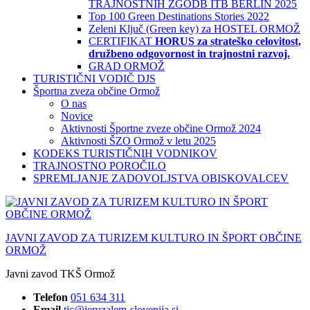
TRAJNOSTNIH ZGODB ITB BERLIN 2025
Top 100 Green Destinations Stories 2022
Zeleni Ključ (Green key) za HOSTEL ORMOŽ
CERTIFIKAT
HORUS za strateško celovitost,
družbeno odgovornost in trajnostni razvoj.
GRAD ORMOŽ
TURISTIČNI VODIČ DJS
Športna zveza občine Ormož
O nas
Novice
Aktivnosti Športne zveze občine Ormož 2024
Aktivnosti ŠZO Ormož v letu 2025
KODEKS TURISTIČNIH VODNIKOV
TRAJNOSTNO POROČILO
SPREMLJANJE ZADOVOLJSTVA OBISKOVALCEV
JAVNI ZAVOD ZA TURIZEM KULTURO IN ŠPORT OBČINE
ORMOŽ
Javni zavod TKŠ Ormož
Telefon
051 634 311
Email
tic@jeruzalem-slovenija.si