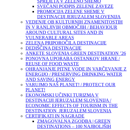
SPREJETA V ZELENO SHEMO
SVEČANI PODPIS ZELENE ZAVEZE
PROMOCIJA ZELENE SHEME V
DESTINACIJI JERUZALEM SLOVENIJA
VEDENJE OB KULTURNIH ZNAMENITOSTIH
IN V RANLJIVIH OBMOČJIH / BEHAVIOUR
AROUND CULTURAL SITES AND IN
VULNERABLE AREAS
ZELENA PRIPOROČILA DESTINACIJE
DEDIŠČINA DESTINACIJE
ANKETE SLOVENIA GREEN DESTINATION ’26
PONOVNA UPORABA OSTANKOV HRANE /
REUSE OF FOOD WASTE
OHRANJANJE PITNE VODE IN VARČEVANJE Z
ENERGIJO / PRESERVING DRINKING WATER
AND SAVING ENERGY
VARUJMO NAŠ PLANET! / PROTECT OUR
PLANET!
EKONOMSKI UČINKI TURIZMA V
DESTINACIJI JERUZALEM SLOVENIJA /
ECONOMIC EFFECTS OF TOURISM IN THE
DESTINATION JERUZALEM SLOVENIA
CERTIFIKATI IN NAGRADE
ZMAGOVALNA ZGODBA | GREEN
DESTINATIONS – 100 NAJBOLJŠIH