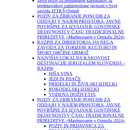
Javni poziv za predlaganje kandidatov za
predstavnikov zainteresirane javnosti v Svet
zavoda JZTKŠ Ormož
POZIV ZA ZBIRANJE PONUDB ZA
ODDAJO V NAJEM PROSTORA, JAVNE
POVRŠINE ZA IZVAJANJE GOSTINSKE
DEJAVNOSTI V ČASU TRADICIONALNE
PRIREDITVE »Martinovanje v Ormožu 2024«
RAZPIS ZA DIREKTORJA JAVNEGA
ZAVODA ZA TURIZEM, KULTURO IN
ŠPORT OBČINE ORMOŽ
NAJVIŠJA LOKALNA KAKOVOST
DESTINACIJE JERUZALEM SLOVENIJA –
RAZPIS
HIŠA VINA
JEDI IN PIJAČE
PRIDELKI IN ŽIVILSKI IZDELKI
ROKODELSKI IZDELKI
VODENA DOŽIVETJA
POZIV ZA ZBIRANJE PONUDB ZA
ODDAJO V NAJEM PROSTORA, JAVNE
POVRŠINE ZA IZVAJANJE GOSTINSKE
DEJAVNOSTI V ČASU TRADICIONALNE
PRIREDITVE »Martinovanje v Ormožu 2024«
POZIV IN PRIJAVNICA ZA