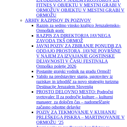
FITNES V OBJEKTU V MESTNI GRABI V
ORMOŽUV OBJEKTU V MESTNI GRABI V
ORMOŽU
ARHIV RAZPISOV IN POZIVOV
Razpis za sedmo vinsko kraljico Jeruzalemsko-
Ormoških goric
RAZPIS ZA DIREKTORJA JAVNEGA
ZAVODA TKŠ ORMOŽ
JAVNI POZIV ZA ZBIRANJE PONUDB ZA
ODDAJO PROSTORA, JAVNE POVRŠINE
V NAJEM ZA IZVAJANJE GOSTINSKE
DEJAVNOSTI V ČASU FESTIVALA
Ormoško poletje 2026
Postanite grajski vodnik na gradu Ormož!
Vabilo na predstavitev stanja, ugotovitev iz
raziskav in izhodišč za novo strategijo turizma
Destinacije Jeruzalem Slovenija
PROSTO DELOVNO MESTO: Področni
svetovalec II za področje kulture – kulturni
manager za določen čas – nadomeščanje
začasno odsotne delavke
POZIV ZA TEKMOVANJE V KUHANJU
PRLEŠKEGA PISKRA – MARTINOVANJE V
ORMOŽU ’25