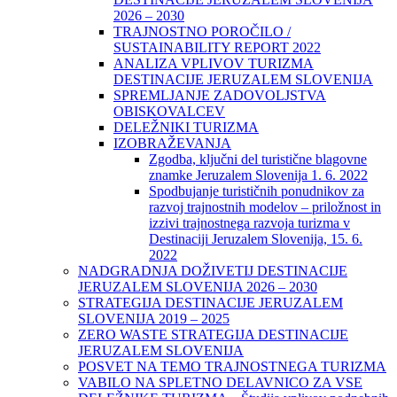
2026 – 2030
TRAJNOSTNO POROČILO /
SUSTAINABILITY REPORT 2022
ANALIZA VPLIVOV TURIZMA
DESTINACIJE JERUZALEM SLOVENIJA
SPREMLJANJE ZADOVOLJSTVA
OBISKOVALCEV
DELEŽNIKI TURIZMA
IZOBRAŽEVANJA
Zgodba, ključni del turistične blagovne
znamke Jeruzalem Slovenija 1. 6. 2022
Spodbujanje turističnih ponudnikov za
razvoj trajnostnih modelov – priložnost in
izzivi trajnostnega razvoja turizma v
Destinaciji Jeruzalem Slovenija, 15. 6.
2022
NADGRADNJA DOŽIVETIJ DESTINACIJE
JERUZALEM SLOVENIJA 2026 – 2030
STRATEGIJA DESTINACIJE JERUZALEM
SLOVENIJA 2019 – 2025
ZERO WASTE STRATEGIJA DESTINACIJE
JERUZALEM SLOVENIJA
POSVET NA TEMO TRAJNOSTNEGA TURIZMA
VABILO NA SPLETNO DELAVNICO ZA VSE