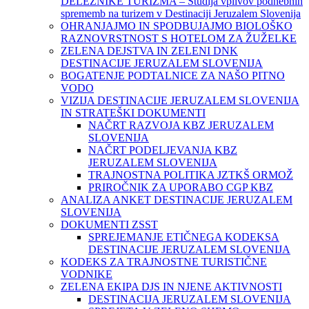
DELEŽNIKE TURIZMA – Študija vplivov podnebnih
sprememb na turizem v Destinaciji Jeruzalem Slovenija
OHRANJAJMO IN SPODBUJAJMO BIOLOŠKO
RAZNOVRSTNOST S HOTELOM ZA ŽUŽELKE
ZELENA DEJSTVA IN ZELENI DNK
DESTINACIJE JERUZALEM SLOVENIJA
BOGATENJE PODTALNICE ZA NAŠO PITNO
VODO
VIZIJA DESTINACIJE JERUZALEM SLOVENIJA
IN STRATEŠKI DOKUMENTI
NAČRT RAZVOJA KBZ JERUZALEM
SLOVENIJA
NAČRT PODELJEVANJA KBZ
JERUZALEM SLOVENIJA
TRAJNOSTNA POLITIKA JZTKŠ ORMOŽ
PRIROČNIK ZA UPORABO CGP KBZ
ANALIZA ANKET DESTINACIJE JERUZALEM
SLOVENIJA
DOKUMENTI ZSST
SPREJEMANJE ETIČNEGA KODEKSA
DESTINACIJE JERUZALEM SLOVENIJA
KODEKS ZA TRAJNOSTNE TURISTIČNE
VODNIKE
ZELENA EKIPA DJS IN NJENE AKTIVNOSTI
DESTINACIJA JERUZALEM SLOVENIJA