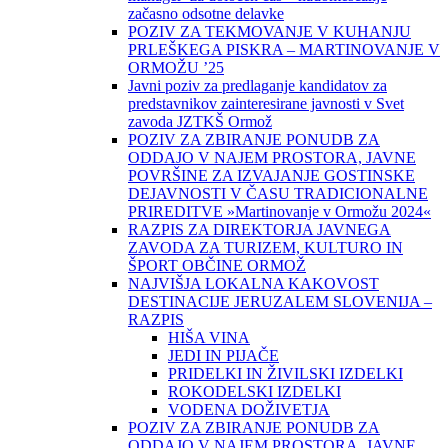
začasno odsotne delavke
POZIV ZA TEKMOVANJE V KUHANJU
PRLEŠKEGA PISKRA – MARTINOVANJE V
ORMOŽU ’25
Javni poziv za predlaganje kandidatov za
predstavnikov zainteresirane javnosti v Svet
zavoda JZTKŠ Ormož
POZIV ZA ZBIRANJE PONUDB ZA
ODDAJO V NAJEM PROSTORA, JAVNE
POVRŠINE ZA IZVAJANJE GOSTINSKE
DEJAVNOSTI V ČASU TRADICIONALNE
PRIREDITVE »Martinovanje v Ormožu 2024«
RAZPIS ZA DIREKTORJA JAVNEGA
ZAVODA ZA TURIZEM, KULTURO IN
ŠPORT OBČINE ORMOŽ
NAJVIŠJA LOKALNA KAKOVOST
DESTINACIJE JERUZALEM SLOVENIJA –
RAZPIS
HIŠA VINA
JEDI IN PIJAČE
PRIDELKI IN ŽIVILSKI IZDELKI
ROKODELSKI IZDELKI
VODENA DOŽIVETJA
POZIV ZA ZBIRANJE PONUDB ZA
ODDAJO V NAJEM PROSTORA, JAVNE