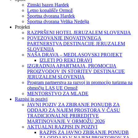
Zimski bazen Hardek
Letno kopališče Ormož
Športna dvorana Hardek
Športna dvorana Velika Nedelja
Projekti
RAZPRŠENI HOTEL JERUZALEM SLOVENIJA
POVEZOVANJE INOVATIVNEGA
PARTNERSTVA DESTINACIJE JERUZALEM
SLOVENIJA
NAŠA DRAVA – MEDLASOVSKI PROJEKT
IZLETI PO REKI DRAVI
IZGRADNJA APARTMAJA, PROMOCIJA
PROIZVODOV IN STORITEV DESTINACIJE
JERUZALEM SLOVENIJA
Program partnerstva za razvoj in promocijo turizma na
območju LAS UE Ormož
MENTORSTVO ZA MLADE
Razpisi in pozivi
JAVNI POZIV ZA ZBIRANJE PONUDB ZA
ODDAJO ZA NAJEM PROSTORA V ČASU
TRADICIONALNE PRIREDITVE
MARTINOVANJE V ORMOŽU 2026
AKTUALNI RAZPISI IN POZIVI
RAZPIS ZA JAVNO ZBIRANJE PONUDB
ZA ODDAJO V NAJEM PROSTOROV ZA