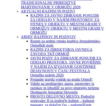
TRADICIONALNE PRIREDITVE
MARTINOVANJE V ORMOŽU 2026
AKTUALNI RAZPISI IN POZIVI
RAZPIS ZA JAVNO ZBIRANJE PONUDB
ZA ODDAJO V NAJEM PROSTOROV ZA
FITNES V OBJEKTU V MESTNI GRABI V
ORMOŽUV OBJEKTU V MESTNI GRABI V
ORMOŽU
ARHIV RAZPISOV IN POZIVOV
Razpis za sedmo vinsko kraljico Jeruzalemsko-
Ormoških goric
RAZPIS ZA DIREKTORJA JAVNEGA
ZAVODA TKŠ ORMOŽ
JAVNI POZIV ZA ZBIRANJE PONUDB ZA
ODDAJO PROSTORA, JAVNE POVRŠINE
V NAJEM ZA IZVAJANJE GOSTINSKE
DEJAVNOSTI V ČASU FESTIVALA
Ormoško poletje 2026
Postanite grajski vodnik na gradu Ormož!
Vabilo na predstavitev stanja, ugotovitev iz
raziskav in izhodišč za novo strategijo turizma
Destinacije Jeruzalem Slovenija
PROSTO DELOVNO MESTO: Področni
svetovalec II za področje kulture – kulturni
manager za določen čas – nadomeščanje