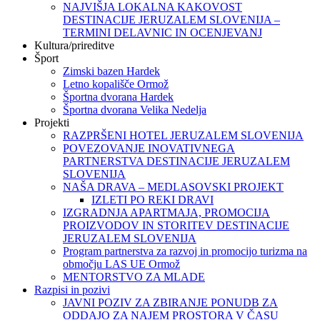
NAJVIŠJA LOKALNA KAKOVOST
DESTINACIJE JERUZALEM SLOVENIJA –
TERMINI DELAVNIC IN OCENJEVANJ
Kultura/prireditve
Šport
Zimski bazen Hardek
Letno kopališče Ormož
Športna dvorana Hardek
Športna dvorana Velika Nedelja
Projekti
RAZPRŠENI HOTEL JERUZALEM SLOVENIJA
POVEZOVANJE INOVATIVNEGA
PARTNERSTVA DESTINACIJE JERUZALEM
SLOVENIJA
NAŠA DRAVA – MEDLASOVSKI PROJEKT
IZLETI PO REKI DRAVI
IZGRADNJA APARTMAJA, PROMOCIJA
PROIZVODOV IN STORITEV DESTINACIJE
JERUZALEM SLOVENIJA
Program partnerstva za razvoj in promocijo turizma na
območju LAS UE Ormož
MENTORSTVO ZA MLADE
Razpisi in pozivi
JAVNI POZIV ZA ZBIRANJE PONUDB ZA
ODDAJO ZA NAJEM PROSTORA V ČASU