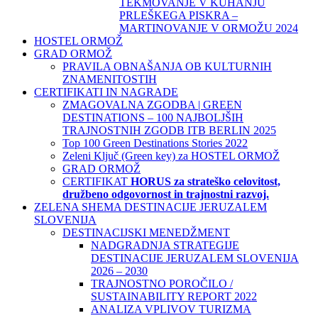
TEKMOVANJE V KUHANJU
PRLEŠKEGA PISKRA –
MARTINOVANJE V ORMOŽU 2024
HOSTEL ORMOŽ
GRAD ORMOŽ
PRAVILA OBNAŠANJA OB KULTURNIH
ZNAMENITOSTIH
CERTIFIKATI IN NAGRADE
ZMAGOVALNA ZGODBA | GREEN
DESTINATIONS – 100 NAJBOLJŠIH
TRAJNOSTNIH ZGODB ITB BERLIN 2025
Top 100 Green Destinations Stories 2022
Zeleni Ključ (Green key) za HOSTEL ORMOŽ
GRAD ORMOŽ
CERTIFIKAT
HORUS za strateško celovitost,
družbeno odgovornost in trajnostni razvoj.
ZELENA SHEMA DESTINACIJE JERUZALEM
SLOVENIJA
DESTINACIJSKI MENEDŽMENT
NADGRADNJA STRATEGIJE
DESTINACIJE JERUZALEM SLOVENIJA
2026 – 2030
TRAJNOSTNO POROČILO /
SUSTAINABILITY REPORT 2022
ANALIZA VPLIVOV TURIZMA