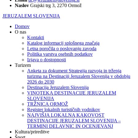
Naslov
Grajski trg 3, 2270 Ormož
JERUZALEM SLOVENIJA
Domov
O nas
Kontakti
Katalog informacij splošnega značaja
Letna poročila o poslovanju zavoda
Politika varstva osebnih podatkov
Izjava o dostopnosti
Turizem
Anketa za dokument Strategija razvoja in trženja
turizma na Destinaciji Jeruzalem Slovenija v obdobju
2026 do 2030
Destinacija Jeruzalem Slovenija
VINOTEKA DESTINACIJE JERUZALEM
SLOVENIJA
TRŽNICA ORMOŽ
Register lokalnih turističnih vodnikov
NAJVIŠJA LOKALNA KAKOVOST
DESTINACIJE JERUZALEM SLOVENIJA –
TERMINI DELAVNIC IN OCENJEVANJ
Kultura/prireditve
Šport