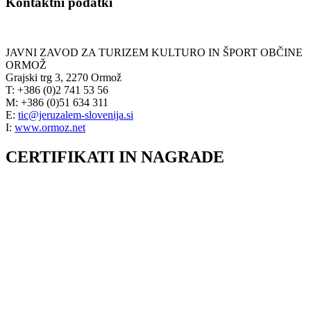
Kontaktni podatki
JAVNI ZAVOD ZA TURIZEM KULTURO IN ŠPORT OBČINE
ORMOŽ
Grajski trg 3, 2270 Ormož
T: +386 (0)2 741 53 56
M: +386 (0)51 634 311
E:
tic@jeruzalem-slovenija.si
I:
www.ormoz.net
CERTIFIKATI IN NAGRADE