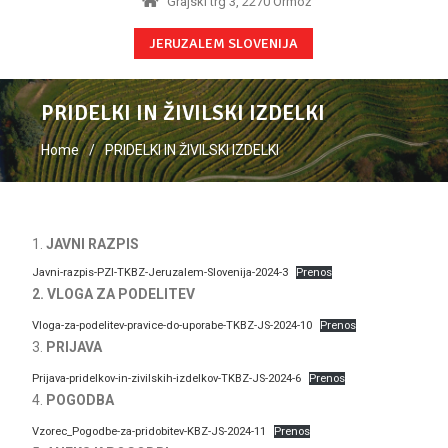
Grajski trg 3, 2270 Ormož
JERUZALEM SLOVENIJA
PRIDELKI IN ŽIVILSKI IZDELKI
Home
PRIDELKI IN ŽIVILSKI IZDELKI
JAVNI RAZPIS
Javni-razpis-PZI-TKBZ-Jeruzalem-Slovenija-2024-3
Prenos
2. VLOGA ZA PODELITEV
Vloga-za-podelitev-pravice-do-uporabe-TKBZ-JS-2024-10
Prenos
3.
PRIJAVA
Prijava-pridelkov-in-zivilskih-izdelkov-TKBZ-JS-2024-6
Prenos
4.
POGODBA
Vzorec_Pogodbe-za-pridobitev-KBZ-JS-2024-11
Prenos