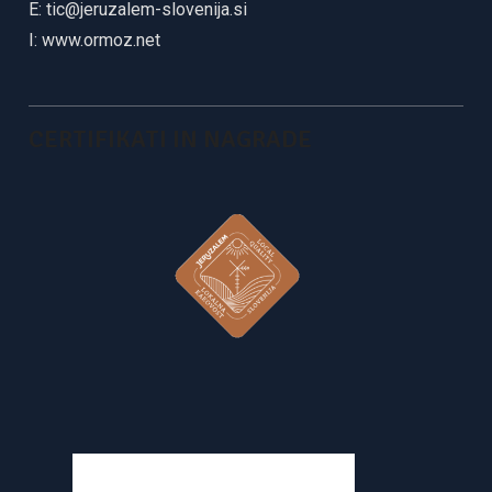
E:
tic@jeruzalem-slovenija.si
I:
www.ormoz.net
CERTIFIKATI IN NAGRADE