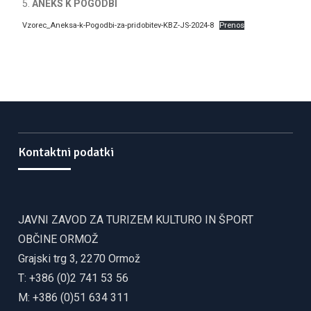
5.
ANEKS K POGODBI
Vzorec_Aneksa-k-Pogodbi-za-pridobitev-KBZ-JS-2024-8
Prenos
Kontaktni podatki
JAVNI ZAVOD ZA TURIZEM KULTURO IN ŠPORT
OBČINE ORMOŽ
Grajski trg 3, 2270 Ormož
T: +386 (0)2 741 53 56
M: +386 (0)51 634 311