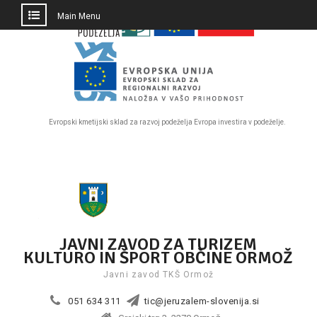
PRESKOČI
Main Menu
DO
OSREDNJE
VSEBINE
Evropski kmetijski sklad za razvoj podeželja Evropa investira v podeželje.
Skip
to
content
JAVNI ZAVOD ZA TURIZEM
KULTURO IN ŠPORT OBČINE ORMOŽ
Javni zavod TKŠ Ormož
051 634 311
tic@jeruzalem-slovenija.si