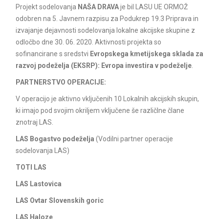
Projekt sodelovanja
NAŠA DRAVA
je bil LASU UE ORMOŽ
odobren na 5. Javnem razpisu za Podukrep 19.3 Priprava in
izvajanje dejavnosti sodelovanja lokalne akcijske skupine z
odločbo dne 30. 06. 2020. Aktivnosti projekta so
sofinancirane s sredstvi
Evropskega kmetijskega sklada za
razvoj podeželja (EKSRP): Evropa investira v podeželje
.
PARTNERSTVO OPERACIJE:
V operacijo je aktivno vključenih 10 Lokalnih akcijskih skupin,
ki imajo pod svojim okriljem vključene še različlne člane
znotraj LAS.
LAS
Bogastvo podeželja
(Vodilni partner operacije
sodelovanja LAS)
TOTI LAS
LAS Lastovica
LAS Ovtar Slovenskih goric
LAS Haloze