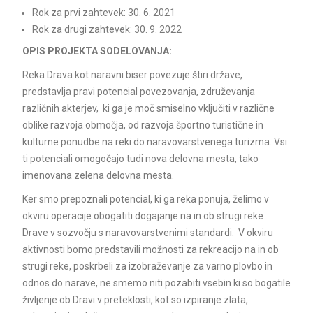
Rok za prvi zahtevek: 30. 6. 2021
Rok za drugi zahtevek: 30. 9. 2022
OPIS PROJEKTA SODELOVANJA:
Reka Drava kot naravni biser povezuje štiri države,
predstavlja pravi potencial povezovanja, združevanja
različnih akterjev, ki ga je moč smiselno vključiti v različne
oblike razvoja območja, od razvoja športno turistične in
kulturne ponudbe na reki do naravovarstvenega turizma. Vsi
ti potenciali omogočajo tudi nova delovna mesta, tako
imenovana zelena delovna mesta.
Ker smo prepoznali potencial, ki ga reka ponuja, želimo v
okviru operacije obogatiti dogajanje na in ob strugi reke
Drave v sozvočju s naravovarstvenimi standardi. V okviru
aktivnosti bomo predstavili možnosti za rekreacijo na in ob
strugi reke, poskrbeli za izobraževanje za varno plovbo in
odnos do narave, ne smemo niti pozabiti vsebin ki so bogatile
življenje ob Dravi v preteklosti, kot so izpiranje zlata,