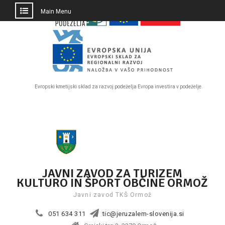
PRESKOČI
Main Menu
DO
OSREDNJE
VSEBINE
Evropski kmetijski sklad za razvoj podeželja Evropa investira v podeželje.
Skip
to
content
JAVNI ZAVOD ZA TURIZEM
KULTURO IN ŠPORT OBČINE ORMOŽ
Javni zavod TKŠ Ormož
051 634 311
tic@jeruzalem-slovenija.si