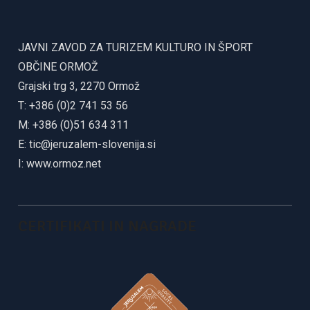
JAVNI ZAVOD ZA TURIZEM KULTURO IN ŠPORT
OBČINE ORMOŽ
Grajski trg 3, 2270 Ormož
T: +386 (0)2 741 53 56
M: +386 (0)51 634 311
E:
tic@jeruzalem-slovenija.si
I:
www.ormoz.net
CERTIFIKATI IN NAGRADE