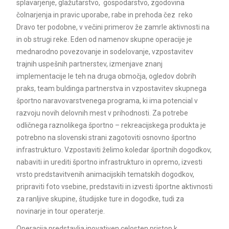
splavarjenje, glažutarstvo, gospodarstvo, zgodovina
čolnarjenja in pravic uporabe, rabe in prehoda čez reko
Dravo ter podobne, v večini primerov že zamrle aktivnosti na
in ob strugi reke. Eden od namenov skupne operacije je
mednarodno povezovanje in sodelovanje, vzpostavitev
trajnih uspešnih partnerstev, izmenjave znanj
implementacije le teh na druga območja, ogledov dobrih
praks, team buldinga partnerstva in vzpostavitev skupnega
športno naravovarstvenega programa, ki ima potencial v
razvoju novih delovnih mest v prihodnosti. Za potrebe
odličnega raznolikega športno – rekreacijskega produkta je
potrebno na slovenski strani zagotoviti osnovno športno
infrastrukturo. Vzpostaviti želimo koledar športnih dogodkov,
nabaviti in urediti športno infrastrukturo in opremo, izvesti
vrsto predstavitvenih animacijskih tematskih dogodkov,
pripraviti foto vsebine, predstaviti in izvesti športne aktivnosti
za ranljive skupine, študijske ture in dogodke, tudi za
novinarje in tour operaterje.
Operacija predstavlja inovativen celosten pristop k