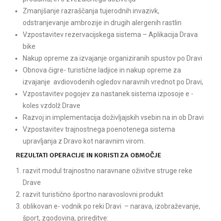
Zmanjšanje razraščanja tujerodnih invazivk,
odstranjevanje ambrozije in drugih alergenih rastlin
Vzpostavitev rezervacijskega sistema – Aplikacija Drava
bike
Nakup opreme za izvajanje organiziranih spustov po Dravi
Obnova čigre- turistične ladjice in nakup opreme za
izvajanje avdiovodenih ogledov naravnih vrednot po Dravi,
Vzpostavitev pogojev za nastanek sistema izposoje e -
koles vzdolž Drave
Razvoj in implementacija doživljajskih vsebin na in ob Dravi
Vzpostavitev trajnostnega poenotenega sistema
upravljanja z Dravo kot naravnim virom.
REZULTATI OPERACIJE IN KORISTI ZA OBMOČJE
razvit modul trajnostno naravnane oživitve struge reke
Drave
razvit turistično športno naravoslovni produkt
oblikovan e- vodnik po reki Dravi – narava, izobraževanje,
šport, zgodovina, prireditve: