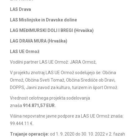
LAS Drava
LAS Mislinjske in Dravske doline
LAG MEĐIMURSKI DOLI I BREGI (Hrvaška)
LAG DRAVA MURA (Hrvaška)
LAS UE Ormož
Vodilni partner LAS UE Ormož: JARA Ormož,
V projektu znotraj LAS UE Ormož sodelujejo še: Občina
Ormož, Občina Sveti Tomaž, Občina Središče ob Dravi,
DOPPS, Javni zavod za kulturo, turizem in šport Ormož.
Vrednost celotnega projekta sodelovanja
znaša
914.871,57
EUR.
Višina nepovratne javne podpore za LAS UE Ormož znaša:
99.444.11 €.
Trajanje operacije:
od 1. 9. 2020 do 30. 10. 2022 v 2. fazah