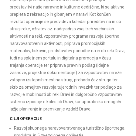
predstavitvi naše naravne in kulturne dediščine, ki se aktivno
prepleta z rekreacijo in gibanjem v naravi. Kot končen
rezultat operacije se predvideva koledar prireditev na in ob
strugi reke, oživitev oz. nadgradnjo vsaj treh vsebinskih
aktivnosti na reki, vzpostavitev programa razvoja športno
naravovarstvenih aktivnosti, priprava promocijskih
materialov, tiskovin, predstavitev ponudbe na in ob reki Dravi,
tudi na spletnem portalu in digitalna promocija v času
trajanja operacije ter priprava pravnih podlag (idejne
zasnove, projektne dokumentacije) za vzpostavitev mreže
vstopno izstopnih mest na strugi, prehoda čez strugo ter
skrb za omejitev razvoja tujerodnih invazivk ter podlago za
razvoj e mobilnosti ob reki Dravi in dolgoročno vzpostavitev
sistema izposoje e koles ob Dravi, kar uporabniku omogoči
lažje planiranje in premikanje vzdolž Drave.
CILJI OPERACIJE
Razvoj skupnega naravovarstvenega turistično športnega
produkta, in 5 zvezdičnega doživetja