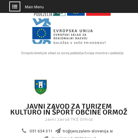
PRESKOČI
Main Menu
DO
OSREDNJE
VSEBINE
Evropski kmetijski sklad za razvoj podeželja Evropa investira v podeželje.
Skip
to
content
JAVNI ZAVOD ZA TURIZEM
KULTURO IN ŠPORT OBČINE ORMOŽ
Javni zavod TKŠ Ormož
051 634 311
tic@jeruzalem-slovenija.si