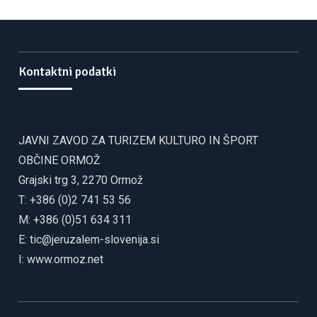
Kontaktni podatki
JAVNI ZAVOD ZA TURIZEM KULTURO IN ŠPORT
OBČINE ORMOŽ
Grajski trg 3, 2270 Ormož
T: +386 (0)2 741 53 56
M: +386 (0)51 634 311
E:
tic@jeruzalem-slovenija.si
I:
www.ormoz.net