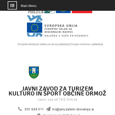
PRESKOČI
Main Menu
DO
OSREDNJE
VSEBINE
Evropski kmetijski sklad za razvoj podeželja Evropa investira v podeželje.
Skip
to
content
JAVNI ZAVOD ZA TURIZEM
KULTURO IN ŠPORT OBČINE ORMOŽ
Javni zavod TKŠ Ormož
051 634 311
tic@jeruzalem-slovenija.si