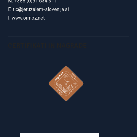
M: +386 (0)51 634 311
E:
tic@jeruzalem-slovenija.si
I:
www.ormoz.net
CERTIFIKATI IN NAGRADE