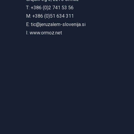
T: +386 (0)2 741 53 56
M: +386 (0)51 634 311
E:
tic@jeruzalem-slovenija.si
I:
www.ormoz.net