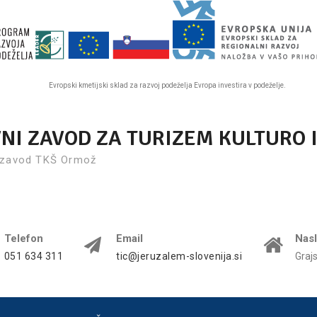
Evropski kmetijski sklad za razvoj podeželja Evropa investira v podeželje.
VNI ZAVOD ZA TURIZEM KULTURO 
 zavod TKŠ Ormož
Telefon
Email
Nas
051 634 311
tic@jeruzalem-slovenija.si
Graj