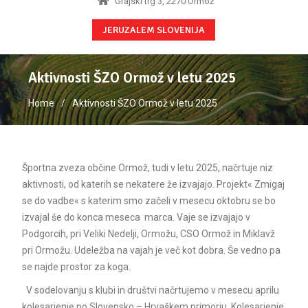
Grajski trg 3, 2270 Ormož
JERUZALEM SLOVENIJA
Aktivnosti ŠZO Ormož v letu 2025
Home
Aktivnosti ŠZO Ormož v letu 2025
Športna zveza občine Ormož, tudi v letu 2025, načrtuje niz
aktivnosti, od katerih se nekatere že izvajajo. Projekt« Zmigaj
se do vadbe« s katerim smo začeli v mesecu oktobru se bo
izvajal še do konca meseca marca. Vaje se izvajajo v
Podgorcih, pri Veliki Nedelji, Ormožu, CSO Ormož in Miklavž
pri Ormožu. Udeležba na vajah je več kot dobra. Še vedno pa
se najde prostor za koga.
V sodelovanju s klubi in društvi načrtujemo v mesecu aprilu
kolesarjenje po Slovensko – Hrvaškem primorju. Kolesarjenje