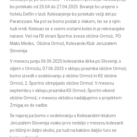
bo potekalo od 25.04.do 27.04.2025. Bivanje bo urejeno v
hotelu Delfin v Izoli. Kolesarjenje bo potekalo večji del po
Paranzzani. Na pot se bomo podali z vlakom, ter se z njim
tudi vrnili. Kolesari se z vsemi vrstami koles in je rekreacijske
narave. Več na FB strani Športne zveze občine Ormož, PD
Maks Meško, Občina Ormož, Kolesarski Klub Jeruzalem
Slovenija.
V mesecu juniju 06.06.2025 kolesarska dirka po Sloveniji, s
ciljem v Ormožu, 07.06.2025 v sklopu praznika občine Ormož,
bomo izvedli v sodelovanju z občino Ormož in KS občine
Ormož, 2. Športno olimpijado občine Ormož. V mesecu
septembru v sklopu praznika KS Ormož; Športni vikend
občine Ormož, v mesecu oktobru nadaljujemo s projektom
Zmigaj se do vadbe.
Še naprej pa bomo v sodelovanju s Kolesarskim klubom
Jeruzalem Slovenija vsako prvo nedeljo v mesecu kolesarili
po bližnji in daljni okolici, pa tudi na kakšno daljšo turo se