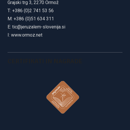
Grajski trg 3, 2270 Ormož
T: +386 (0)2 741 53 56
M: +386 (0)51 634 311
E:
tic@jeruzalem-slovenija.si
I:
www.ormoz.net
CERTIFIKATI IN NAGRADE