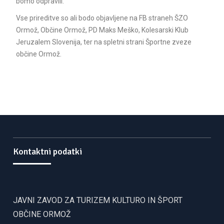
bomo odpravili.
Vse prireditve so ali bodo objavljene na FB straneh ŠZO
Ormož, Občine Ormož, PD Maks Meško, Kolesarski Klub
Jeruzalem Slovenija, ter na spletni strani Športne zveze
občine Ormož.
Kontaktni podatki
JAVNI ZAVOD ZA TURIZEM KULTURO IN ŠPORT
OBČINE ORMOŽ