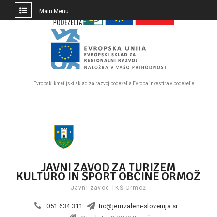
PRESKOČI
Main Menu
DO
OSREDNJE
VSEBINE
Evropski kmetijski sklad za razvoj podeželja Evropa investira v podeželje.
Skip
to
content
JAVNI ZAVOD ZA TURIZEM
KULTURO IN ŠPORT OBČINE ORMOŽ
Javni zavod TKŠ Ormož
051 634 311
tic@jeruzalem-slovenija.si