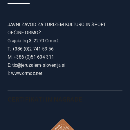
JAVNI ZAVOD ZA TURIZEM KULTURO IN ŠPORT
OBČINE ORMOŽ
Grajski trg 3, 2270 Ormož
T: +386 (0)2 741 53 56
M: +386 (0)51 634 311
E:
tic@jeruzalem-slovenija.si
I:
www.ormoz.net
CERTIFIKATI IN NAGRADE