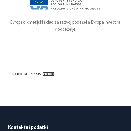
Evropski kmetijski sklad za razvoj podeželja Evropa investira
v podeželje.
Skip
to
content
Opis-projekta-PIPDJS
Prenos
Kontaktni podatki