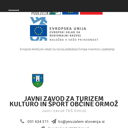
PRESKOČI
Main Menu
DO
OSREDNJE
VSEBINE
Evropski kmetijski sklad za razvoj podeželja Evropa investira v podeželje.
Skip
to
content
JAVNI ZAVOD ZA TURIZEM
KULTURO IN ŠPORT OBČINE ORMOŽ
Javni zavod TKŠ Ormož
051 634 311
tic@jeruzalem-slovenija.si