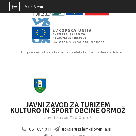
PRESKOČI
Main Menu
DO
OSREDNJE
VSEBINE
Evropski kmetijski sklad za razvoj podeželja Evropa investira v podeželje.
Skip
to
content
JAVNI ZAVOD ZA TURIZEM
KULTURO IN ŠPORT OBČINE ORMOŽ
Javni zavod TKŠ Ormož
051 634 311
tic@jeruzalem-slovenija.si