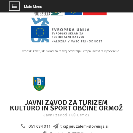
PRESKOČI
Main Menu
DO
OSREDNJE
VSEBINE
Evropski kmetijski sklad za razvoj podeželja Evropa investira v podeželje.
Skip
to
content
JAVNI ZAVOD ZA TURIZEM
KULTURO IN ŠPORT OBČINE ORMOŽ
Javni zavod TKŠ Ormož
051 634 311
tic@jeruzalem-slovenija.si