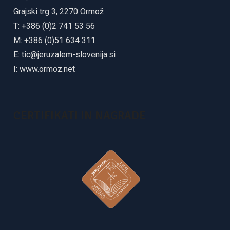
Grajski trg 3, 2270 Ormož
T: +386 (0)2 741 53 56
M: +386 (0)51 634 311
E:
tic@jeruzalem-slovenija.si
I:
www.ormoz.net
CERTIFIKATI IN NAGRADE