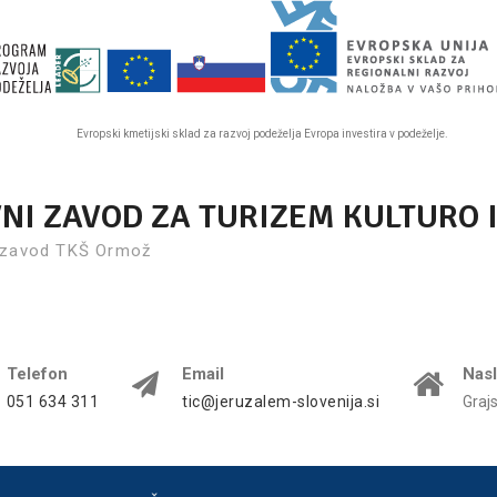
Evropski kmetijski sklad za razvoj podeželja Evropa investira v podeželje.
VNI ZAVOD ZA TURIZEM KULTURO 
 zavod TKŠ Ormož
Telefon
Email
Nas
051 634 311
tic@jeruzalem-slovenija.si
Graj