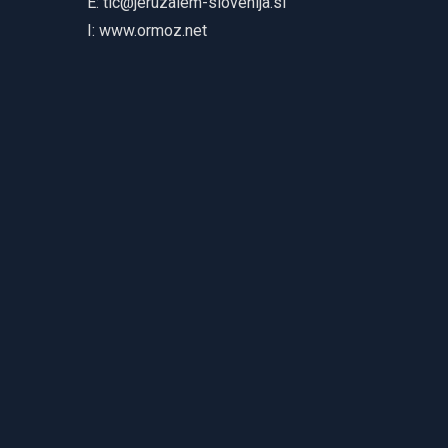
E:
tic@jeruzalem-slovenija.si
I:
www.ormoz.net