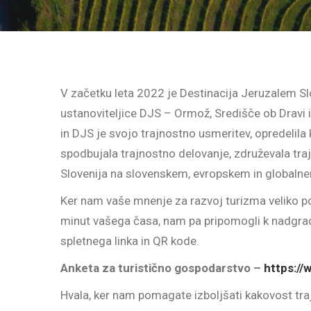
V začetku leta 2022 je Destinacija Jeruzalem Sl
ustanoviteljice DJS – Ormož, Središče ob Dravi i
in DJS je svojo trajnostno usmeritev, opredelila
spodbujala trajnostno delovanje, združevala tra
Slovenija na slovenskem, evropskem in globalne
Ker nam vaše mnenje za razvoj turizma veliko pom
minut vašega časa, nam pa pripomogli k nadgradnj
spletnega linka in QR kode.
Anketa za turistično gospodarstvo –
https://
Hvala, ker nam pomagate izboljšati kakovost tra