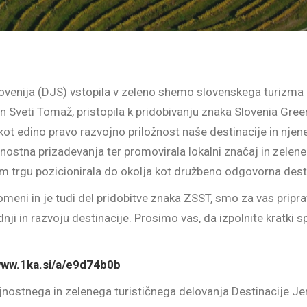
ovenija (DJS) vstopila v zeleno shemo slovenskega turizma (
n Sveti Tomaž, pristopila k pridobivanju znaka Slovenia Gree
 kot edino pravo razvojno priložnost naše destinacije in njen
jnostna prizadevanja ter promovirala lokalni značaj in zelen
m trgu pozicionirala do okolja kot družbeno odgovorna desti
eni in je tudi del pridobitve znaka ZSST, smo za vas priprav
i in razvoju destinacije. Prosimo vas, da izpolnite kratki s
www.1ka.si/a/e9d74b0b
jnostnega in zelenega turističnega delovanja Destinacije Je