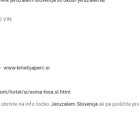
G VIN
 –
www.kmetijaperc.si
om/hotel/si/evina-hisa.sl.html
 obrnite na info točko
Jeruzalem Slovenija
ali pa poiščite p