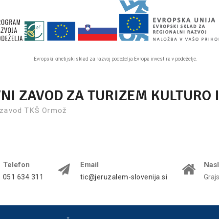
Evropski kmetijski sklad za razvoj podeželja Evropa investira v podeželje.
VNI ZAVOD ZA TURIZEM KULTURO 
 zavod TKŠ Ormož
Telefon
Email
Nas
051 634 311
tic@jeruzalem-slovenija.si
Graj