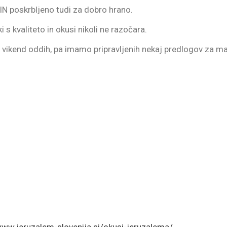
IN poskrbljeno tudi za dobro hrano.
 ki s kvaliteto in okusi nikoli ne razočara.
v vikend oddih, pa imamo pripravljenih nekaj predlogov za mali
www.jeruzalem-slovenija.si/okusi-jeruzalema/