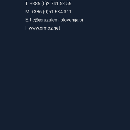
T: +386 (0)2 741 53 56
M: +386 (0)51 634 311
E:
tic@jeruzalem-slovenija.si
I:
www.ormoz.net