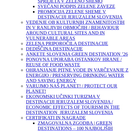
SPREJETA V ZELENO SHEMO
SVEČANI PODPIS ZELENE ZAVEZE
PROMOCIJA ZELENE SHEME V
DESTINACIJI JERUZALEM SLOVENIJA
VEDENJE OB KULTURNIH ZNAMENITOSTIH
IN V RANLJIVIH OBMOČJIH / BEHAVIOUR
AROUND CULTURAL SITES AND IN
VULNERABLE AREAS
ZELENA PRIPOROČILA DESTINACIJE
DEDIŠČINA DESTINACIJE
ANKETE SLOVENIA GREEN DESTINATION ’26
PONOVNA UPORABA OSTANKOV HRANE /
REUSE OF FOOD WASTE
OHRANJANJE PITNE VODE IN VARČEVANJE Z
ENERGIJO / PRESERVING DRINKING WATER
AND SAVING ENERGY
VARUJMO NAŠ PLANET! / PROTECT OUR
PLANET!
EKONOMSKI UČINKI TURIZMA V
DESTINACIJI JERUZALEM SLOVENIJA /
ECONOMIC EFFECTS OF TOURISM IN THE
DESTINATION JERUZALEM SLOVENIA
CERTIFIKATI IN NAGRADE
ZMAGOVALNA ZGODBA | GREEN
DESTINATIONS – 100 NAJBOLJŠIH