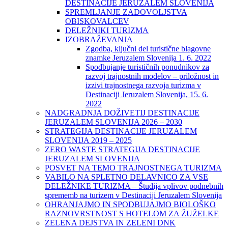
DESTINACIJE JERUZALEM SLOVENIJA
SPREMLJANJE ZADOVOLJSTVA
OBISKOVALCEV
DELEŽNIKI TURIZMA
IZOBRAŽEVANJA
Zgodba, ključni del turistične blagovne
znamke Jeruzalem Slovenija 1. 6. 2022
Spodbujanje turističnih ponudnikov za
razvoj trajnostnih modelov – priložnost in
izzivi trajnostnega razvoja turizma v
Destinaciji Jeruzalem Slovenija, 15. 6.
2022
NADGRADNJA DOŽIVETIJ DESTINACIJE
JERUZALEM SLOVENIJA 2026 – 2030
STRATEGIJA DESTINACIJE JERUZALEM
SLOVENIJA 2019 – 2025
ZERO WASTE STRATEGIJA DESTINACIJE
JERUZALEM SLOVENIJA
POSVET NA TEMO TRAJNOSTNEGA TURIZMA
VABILO NA SPLETNO DELAVNICO ZA VSE
DELEŽNIKE TURIZMA – Študija vplivov podnebnih
sprememb na turizem v Destinaciji Jeruzalem Slovenija
OHRANJAJMO IN SPODBUJAJMO BIOLOŠKO
RAZNOVRSTNOST S HOTELOM ZA ŽUŽELKE
ZELENA DEJSTVA IN ZELENI DNK