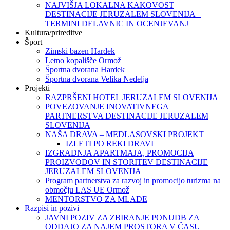
NAJVIŠJA LOKALNA KAKOVOST
DESTINACIJE JERUZALEM SLOVENIJA –
TERMINI DELAVNIC IN OCENJEVANJ
Kultura/prireditve
Šport
Zimski bazen Hardek
Letno kopališče Ormož
Športna dvorana Hardek
Športna dvorana Velika Nedelja
Projekti
RAZPRŠENI HOTEL JERUZALEM SLOVENIJA
POVEZOVANJE INOVATIVNEGA
PARTNERSTVA DESTINACIJE JERUZALEM
SLOVENIJA
NAŠA DRAVA – MEDLASOVSKI PROJEKT
IZLETI PO REKI DRAVI
IZGRADNJA APARTMAJA, PROMOCIJA
PROIZVODOV IN STORITEV DESTINACIJE
JERUZALEM SLOVENIJA
Program partnerstva za razvoj in promocijo turizma na
območju LAS UE Ormož
MENTORSTVO ZA MLADE
Razpisi in pozivi
JAVNI POZIV ZA ZBIRANJE PONUDB ZA
ODDAJO ZA NAJEM PROSTORA V ČASU