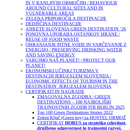
IN V RANLJIVIH OBMOČJIH / BEHAVIOUR
AROUND CULTURAL SITES AND IN
VULNERABLE AREAS
ZELENA PRIPOROČILA DESTINACIJE
DEDIŠČINA DESTINACIJE
ANKETE SLOVENIA GREEN DESTINATION ’26
PONOVNA UPORABA OSTANKOV HRANE /
REUSE OF FOOD WASTE
OHRANJANJE PITNE VODE IN VARČEVANJE Z
ENERGIJO / PRESERVING DRINKING WATER
AND SAVING ENERGY
VARUJMO NAŠ PLANET! / PROTECT OUR
PLANET!
EKONOMSKI UČINKI TURIZMA V
DESTINACIJI JERUZALEM SLOVENIJA /
ECONOMIC EFFECTS OF TOURISM IN THE
DESTINATION JERUZALEM SLOVENIA
CERTIFIKATI IN NAGRADE
ZMAGOVALNA ZGODBA | GREEN
DESTINATIONS – 100 NAJBOLJŠIH
TRAJNOSTNIH ZGODB ITB BERLIN 2025
Top 100 Green Destinations Stories 2022
Zeleni Ključ (Green key) za HOSTEL ORMOŽ
CERTIFIKAT
HORUS za strateško celovitost,
družbeno odgovornost in trajnostni razvoj.