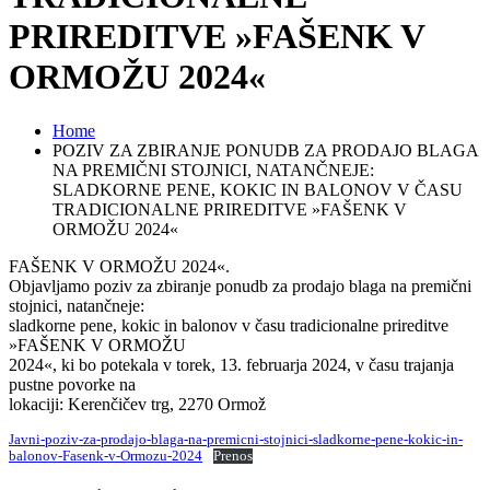
PRIREDITVE »FAŠENK V
ORMOŽU 2024«
Home
POZIV ZA ZBIRANJE PONUDB ZA PRODAJO BLAGA
NA PREMIČNI STOJNICI, NATANČNEJE:
SLADKORNE PENE, KOKIC IN BALONOV V ČASU
TRADICIONALNE PRIREDITVE »FAŠENK V
ORMOŽU 2024«
FAŠENK V ORMOŽU 2024«.
Objavljamo poziv za zbiranje ponudb za prodajo blaga na premični
stojnici, natančneje:
sladkorne pene, kokic in balonov v času tradicionalne prireditve
»FAŠENK V ORMOŽU
2024«, ki bo potekala v torek, 13. februarja 2024, v času trajanja
pustne povorke na
lokaciji: Kerenčičev trg, 2270 Ormož
Javni-poziv-za-prodajo-blaga-na-premicni-stojnici-sladkorne-pene-kokic-in-
balonov-Fasenk-v-Ormozu-2024
Prenos