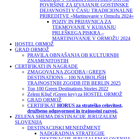
POVRŠINE ZA IZVAJANJE GOSTINSKE
DEJAVNOSTI V ČASU TRADICIONALNE
PRIREDITVE »Martinovanje v Ormožu 2024«
POZIV IN PRIJAVNICA ZA
TEKMOVANJE V KUHANJU
PRLEŠKEGA PISKRA –
MARTINOVANJE V ORMOŽU 2024
HOSTEL ORMOŽ
GRAD ORMOŽ
PRAVILA OBNAŠANJA OB KULTURNIH
ZNAMENITOSTIH
CERTIFIKATI IN NAGRADE
ZMAGOVALNA ZGODBA | GREEN
DESTINATIONS – 100 NAJBOLJŠIH
TRAJNOSTNIH ZGODB ITB BERLIN 2025
Top 100 Green Destinations Stories 2022
Zeleni Ključ (Green key) za HOSTEL ORMOŽ
GRAD ORMOŽ
CERTIFIKAT
HORUS za strateško celovitost,
družbeno odgovornost in trajnostni razvoj.
ZELENA SHEMA DESTINACIJE JERUZALEM
SLOVENIJA
DESTINACIJSKI MENEDŽMENT
NADGRADNJA STRATEGIJE
DESTINACIJE JERUZALEM SLOVENIJA