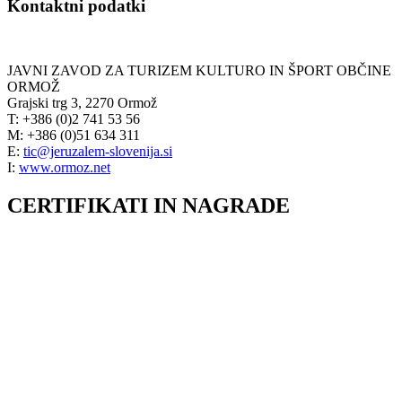
Kontaktni podatki
JAVNI ZAVOD ZA TURIZEM KULTURO IN ŠPORT OBČINE
ORMOŽ
Grajski trg 3, 2270 Ormož
T: +386 (0)2 741 53 56
M: +386 (0)51 634 311
E:
tic@jeruzalem-slovenija.si
I:
www.ormoz.net
CERTIFIKATI IN NAGRADE