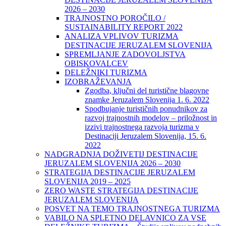
2026 – 2030
TRAJNOSTNO POROČILO /
SUSTAINABILITY REPORT 2022
ANALIZA VPLIVOV TURIZMA
DESTINACIJE JERUZALEM SLOVENIJA
SPREMLJANJE ZADOVOLJSTVA
OBISKOVALCEV
DELEŽNIKI TURIZMA
IZOBRAŽEVANJA
Zgodba, ključni del turistične blagovne
znamke Jeruzalem Slovenija 1. 6. 2022
Spodbujanje turističnih ponudnikov za
razvoj trajnostnih modelov – priložnost in
izzivi trajnostnega razvoja turizma v
Destinaciji Jeruzalem Slovenija, 15. 6.
2022
NADGRADNJA DOŽIVETIJ DESTINACIJE
JERUZALEM SLOVENIJA 2026 – 2030
STRATEGIJA DESTINACIJE JERUZALEM
SLOVENIJA 2019 – 2025
ZERO WASTE STRATEGIJA DESTINACIJE
JERUZALEM SLOVENIJA
POSVET NA TEMO TRAJNOSTNEGA TURIZMA
VABILO NA SPLETNO DELAVNICO ZA VSE