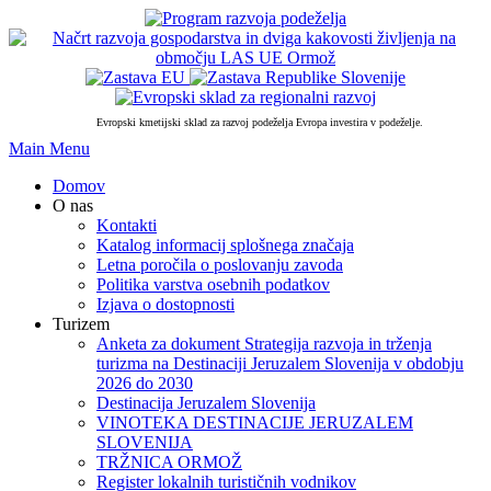
PRESKOČI
DO
OSREDNJE
VSEBINE
Evropski kmetijski sklad za razvoj podeželja Evropa investira v podeželje.
Skip
Main Menu
to
Domov
content
O nas
Kontakti
Katalog informacij splošnega značaja
Letna poročila o poslovanju zavoda
Politika varstva osebnih podatkov
Izjava o dostopnosti
Turizem
Anketa za dokument Strategija razvoja in trženja
turizma na Destinaciji Jeruzalem Slovenija v obdobju
2026 do 2030
Destinacija Jeruzalem Slovenija
VINOTEKA DESTINACIJE JERUZALEM
SLOVENIJA
TRŽNICA ORMOŽ
Register lokalnih turističnih vodnikov