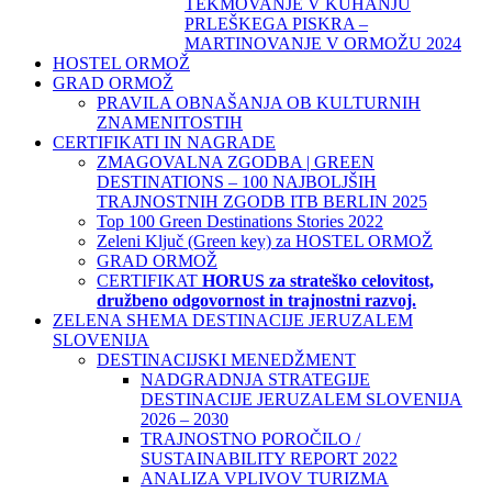
TEKMOVANJE V KUHANJU
PRLEŠKEGA PISKRA –
MARTINOVANJE V ORMOŽU 2024
HOSTEL ORMOŽ
GRAD ORMOŽ
PRAVILA OBNAŠANJA OB KULTURNIH
ZNAMENITOSTIH
CERTIFIKATI IN NAGRADE
ZMAGOVALNA ZGODBA | GREEN
DESTINATIONS – 100 NAJBOLJŠIH
TRAJNOSTNIH ZGODB ITB BERLIN 2025
Top 100 Green Destinations Stories 2022
Zeleni Ključ (Green key) za HOSTEL ORMOŽ
GRAD ORMOŽ
CERTIFIKAT
HORUS za strateško celovitost,
družbeno odgovornost in trajnostni razvoj.
ZELENA SHEMA DESTINACIJE JERUZALEM
SLOVENIJA
DESTINACIJSKI MENEDŽMENT
NADGRADNJA STRATEGIJE
DESTINACIJE JERUZALEM SLOVENIJA
2026 – 2030
TRAJNOSTNO POROČILO /
SUSTAINABILITY REPORT 2022
ANALIZA VPLIVOV TURIZMA