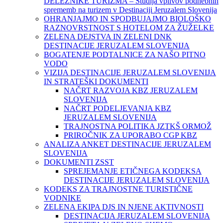
DELEŽNIKE TURIZMA – Študija vplivov podnebnih
sprememb na turizem v Destinaciji Jeruzalem Slovenija
OHRANJAJMO IN SPODBUJAJMO BIOLOŠKO
RAZNOVRSTNOST S HOTELOM ZA ŽUŽELKE
ZELENA DEJSTVA IN ZELENI DNK
DESTINACIJE JERUZALEM SLOVENIJA
BOGATENJE PODTALNICE ZA NAŠO PITNO
VODO
VIZIJA DESTINACIJE JERUZALEM SLOVENIJA
IN STRATEŠKI DOKUMENTI
NAČRT RAZVOJA KBZ JERUZALEM
SLOVENIJA
NAČRT PODELJEVANJA KBZ
JERUZALEM SLOVENIJA
TRAJNOSTNA POLITIKA JZTKŠ ORMOŽ
PRIROČNIK ZA UPORABO CGP KBZ
ANALIZA ANKET DESTINACIJE JERUZALEM
SLOVENIJA
DOKUMENTI ZSST
SPREJEMANJE ETIČNEGA KODEKSA
DESTINACIJE JERUZALEM SLOVENIJA
KODEKS ZA TRAJNOSTNE TURISTIČNE
VODNIKE
ZELENA EKIPA DJS IN NJENE AKTIVNOSTI
DESTINACIJA JERUZALEM SLOVENIJA