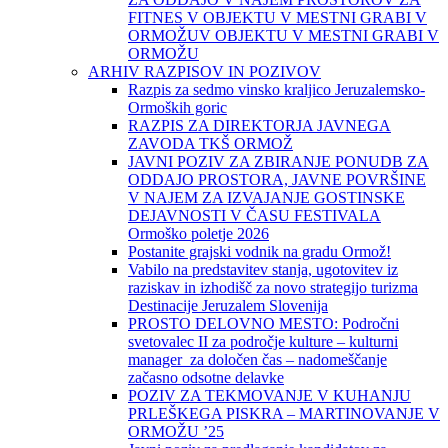
FITNES V OBJEKTU V MESTNI GRABI V
ORMOŽUV OBJEKTU V MESTNI GRABI V
ORMOŽU
ARHIV RAZPISOV IN POZIVOV
Razpis za sedmo vinsko kraljico Jeruzalemsko-
Ormoških goric
RAZPIS ZA DIREKTORJA JAVNEGA
ZAVODA TKŠ ORMOŽ
JAVNI POZIV ZA ZBIRANJE PONUDB ZA
ODDAJO PROSTORA, JAVNE POVRŠINE
V NAJEM ZA IZVAJANJE GOSTINSKE
DEJAVNOSTI V ČASU FESTIVALA
Ormoško poletje 2026
Postanite grajski vodnik na gradu Ormož!
Vabilo na predstavitev stanja, ugotovitev iz
raziskav in izhodišč za novo strategijo turizma
Destinacije Jeruzalem Slovenija
PROSTO DELOVNO MESTO: Področni
svetovalec II za področje kulture – kulturni
manager za določen čas – nadomeščanje
začasno odsotne delavke
POZIV ZA TEKMOVANJE V KUHANJU
PRLEŠKEGA PISKRA – MARTINOVANJE V
ORMOŽU ’25