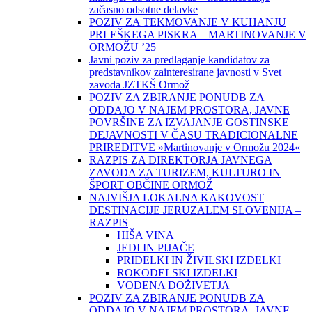
začasno odsotne delavke
POZIV ZA TEKMOVANJE V KUHANJU
PRLEŠKEGA PISKRA – MARTINOVANJE V
ORMOŽU ’25
Javni poziv za predlaganje kandidatov za
predstavnikov zainteresirane javnosti v Svet
zavoda JZTKŠ Ormož
POZIV ZA ZBIRANJE PONUDB ZA
ODDAJO V NAJEM PROSTORA, JAVNE
POVRŠINE ZA IZVAJANJE GOSTINSKE
DEJAVNOSTI V ČASU TRADICIONALNE
PRIREDITVE »Martinovanje v Ormožu 2024«
RAZPIS ZA DIREKTORJA JAVNEGA
ZAVODA ZA TURIZEM, KULTURO IN
ŠPORT OBČINE ORMOŽ
NAJVIŠJA LOKALNA KAKOVOST
DESTINACIJE JERUZALEM SLOVENIJA –
RAZPIS
HIŠA VINA
JEDI IN PIJAČE
PRIDELKI IN ŽIVILSKI IZDELKI
ROKODELSKI IZDELKI
VODENA DOŽIVETJA
POZIV ZA ZBIRANJE PONUDB ZA
ODDAJO V NAJEM PROSTORA, JAVNE