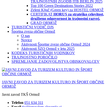
TRAJNOSTNIH ZGODB ITB BERLIN 2025
Top 100 Green Destinations Stories 2022
Zeleni Ključ (Green key) za HOSTEL ORMOŽ
CERTIFIKAT
HORUS za strateško celovitost,
družbeno odgovornost in trajnostni razvoj.
GRAD ORMOŽ
TURISTIČNI VODIČ DJS
Športna zveza občine Ormož
O nas
Novice
Aktivnosti Športne zveze občine Ormož 2024
Aktivnosti ŠZO Ormož v letu 2025
KODEKS TURISTIČNIH VODNIKOV
TRAJNOSTNO POROČILO
SPREMLJANJE ZADOVOLJSTVA OBISKOVALCEV
JAVNI ZAVOD ZA TURIZEM KULTURO IN ŠPORT OBČINE
ORMOŽ
Javni zavod TKŠ Ormož
Telefon
051 634 311
Email
tic@jeruzalem-slovenija.si