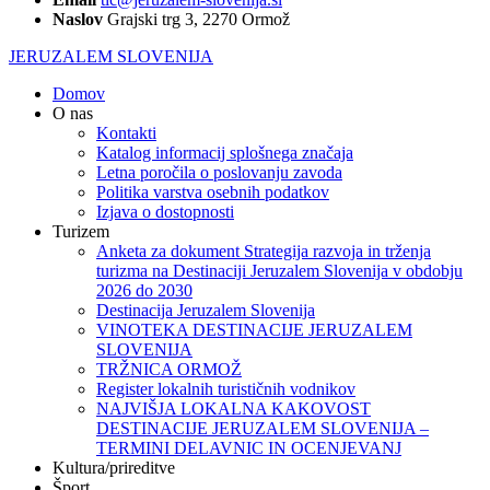
Naslov
Grajski trg 3, 2270 Ormož
JERUZALEM SLOVENIJA
Domov
O nas
Kontakti
Katalog informacij splošnega značaja
Letna poročila o poslovanju zavoda
Politika varstva osebnih podatkov
Izjava o dostopnosti
Turizem
Anketa za dokument Strategija razvoja in trženja
turizma na Destinaciji Jeruzalem Slovenija v obdobju
2026 do 2030
Destinacija Jeruzalem Slovenija
VINOTEKA DESTINACIJE JERUZALEM
SLOVENIJA
TRŽNICA ORMOŽ
Register lokalnih turističnih vodnikov
NAJVIŠJA LOKALNA KAKOVOST
DESTINACIJE JERUZALEM SLOVENIJA –
TERMINI DELAVNIC IN OCENJEVANJ
Kultura/prireditve
Šport