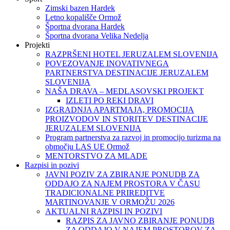
Zimski bazen Hardek
Letno kopališče Ormož
Športna dvorana Hardek
Športna dvorana Velika Nedelja
Projekti
RAZPRŠENI HOTEL JERUZALEM SLOVENIJA
POVEZOVANJE INOVATIVNEGA
PARTNERSTVA DESTINACIJE JERUZALEM
SLOVENIJA
NAŠA DRAVA – MEDLASOVSKI PROJEKT
IZLETI PO REKI DRAVI
IZGRADNJA APARTMAJA, PROMOCIJA
PROIZVODOV IN STORITEV DESTINACIJE
JERUZALEM SLOVENIJA
Program partnerstva za razvoj in promocijo turizma na
območju LAS UE Ormož
MENTORSTVO ZA MLADE
Razpisi in pozivi
JAVNI POZIV ZA ZBIRANJE PONUDB ZA
ODDAJO ZA NAJEM PROSTORA V ČASU
TRADICIONALNE PRIREDITVE
MARTINOVANJE V ORMOŽU 2026
AKTUALNI RAZPISI IN POZIVI
RAZPIS ZA JAVNO ZBIRANJE PONUDB
ZA ODDAJO V NAJEM PROSTOROV ZA