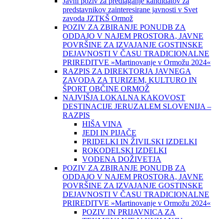
Javni poziv za predlaganje kandidatov za
predstavnikov zainteresirane javnosti v Svet
zavoda JZTKŠ Ormož
POZIV ZA ZBIRANJE PONUDB ZA
ODDAJO V NAJEM PROSTORA, JAVNE
POVRŠINE ZA IZVAJANJE GOSTINSKE
DEJAVNOSTI V ČASU TRADICIONALNE
PRIREDITVE »Martinovanje v Ormožu 2024«
RAZPIS ZA DIREKTORJA JAVNEGA
ZAVODA ZA TURIZEM, KULTURO IN
ŠPORT OBČINE ORMOŽ
NAJVIŠJA LOKALNA KAKOVOST
DESTINACIJE JERUZALEM SLOVENIJA –
RAZPIS
HIŠA VINA
JEDI IN PIJAČE
PRIDELKI IN ŽIVILSKI IZDELKI
ROKODELSKI IZDELKI
VODENA DOŽIVETJA
POZIV ZA ZBIRANJE PONUDB ZA
ODDAJO V NAJEM PROSTORA, JAVNE
POVRŠINE ZA IZVAJANJE GOSTINSKE
DEJAVNOSTI V ČASU TRADICIONALNE
PRIREDITVE »Martinovanje v Ormožu 2024«
POZIV IN PRIJAVNICA ZA