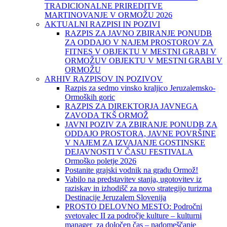
TRADICIONALNE PRIREDITVE
MARTINOVANJE V ORMOŽU 2026
AKTUALNI RAZPISI IN POZIVI
RAZPIS ZA JAVNO ZBIRANJE PONUDB
ZA ODDAJO V NAJEM PROSTOROV ZA
FITNES V OBJEKTU V MESTNI GRABI V
ORMOŽUV OBJEKTU V MESTNI GRABI V
ORMOŽU
ARHIV RAZPISOV IN POZIVOV
Razpis za sedmo vinsko kraljico Jeruzalemsko-
Ormoških goric
RAZPIS ZA DIREKTORJA JAVNEGA
ZAVODA TKŠ ORMOŽ
JAVNI POZIV ZA ZBIRANJE PONUDB ZA
ODDAJO PROSTORA, JAVNE POVRŠINE
V NAJEM ZA IZVAJANJE GOSTINSKE
DEJAVNOSTI V ČASU FESTIVALA
Ormoško poletje 2026
Postanite grajski vodnik na gradu Ormož!
Vabilo na predstavitev stanja, ugotovitev iz
raziskav in izhodišč za novo strategijo turizma
Destinacije Jeruzalem Slovenija
PROSTO DELOVNO MESTO: Področni
svetovalec II za področje kulture – kulturni
manager za določen čas – nadomeščanje