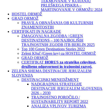
TEKMOVANJE V KUHANJU
PRLEŠKEGA PISKRA –
MARTINOVANJE V ORMOŽU 2024
HOSTEL ORMOŽ
GRAD ORMOŽ
PRAVILA OBNAŠANJA OB KULTURNIH
ZNAMENITOSTIH
CERTIFIKATI IN NAGRADE
ZMAGOVALNA ZGODBA | GREEN
DESTINATIONS – 100 NAJBOLJŠIH
TRAJNOSTNIH ZGODB ITB BERLIN 2025
Top 100 Green Destinations Stories 2022
Zeleni Ključ (Green key) za HOSTEL ORMOŽ
GRAD ORMOŽ
CERTIFIKAT
HORUS za strateško celovitost,
družbeno odgovornost in trajnostni razvoj.
ZELENA SHEMA DESTINACIJE JERUZALEM
SLOVENIJA
DESTINACIJSKI MENEDŽMENT
NADGRADNJA STRATEGIJE
DESTINACIJE JERUZALEM SLOVENIJA
2026 – 2030
TRAJNOSTNO POROČILO /
SUSTAINABILITY REPORT 2022
ANALIZA VPLIVOV TURIZMA