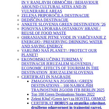
IN V RANLJIVIH OBMOČJIH / BEHAVIOUR
AROUND CULTURAL SITES AND IN
VULNERABLE AREAS
ZELENA PRIPOROČILA DESTINACIJE
DEDIŠČINA DESTINACIJE
ANKETE SLOVENIA GREEN DESTINATION ’26
PONOVNA UPORABA OSTANKOV HRANE /
REUSE OF FOOD WASTE
OHRANJANJE PITNE VODE IN VARČEVANJE Z
ENERGIJO / PRESERVING DRINKING WATER
AND SAVING ENERGY
VARUJMO NAŠ PLANET! / PROTECT OUR
PLANET!
EKONOMSKI UČINKI TURIZMA V
DESTINACIJI JERUZALEM SLOVENIJA /
ECONOMIC EFFECTS OF TOURISM IN THE
DESTINATION JERUZALEM SLOVENIA
CERTIFIKATI IN NAGRADE
ZMAGOVALNA ZGODBA | GREEN
DESTINATIONS – 100 NAJBOLJŠIH
TRAJNOSTNIH ZGODB ITB BERLIN 2025
Top 100 Green Destinations Stories 2022
Zeleni Ključ (Green key) za HOSTEL ORMOŽ
CERTIFIKAT
HORUS za strateško celovitost,
družbeno odgovornost in trajnostni razvoj.