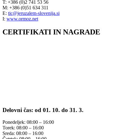
T: +386 (0)2 741 53 56
M: +386 (0)51 634 311
E:
tic@jeruzalem-slovenija.si
I:
www.ormoz.net
CERTIFIKATI IN NAGRADE
Delovni čas: od 01. 10. do 31. 3.
Ponedeljek: 08:00 – 16:00
Torek: 08:00 – 16:00
Sreda: 08:00 – 16:00
Četrtek: 08:00 – 16:00