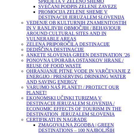
SPREJETA V ZELENO SHEMO
SVEČANI PODPIS ZELENE ZAVEZE
PROMOCIJA ZELENE SHEME V
DESTINACIJI JERUZALEM SLOVENIJA
VEDENJE OB KULTURNIH ZNAMENITOSTIH
IN V RANLJIVIH OBMOČJIH / BEHAVIOUR
AROUND CULTURAL SITES AND IN
VULNERABLE AREAS
ZELENA PRIPOROČILA DESTINACIJE
DEDIŠČINA DESTINACIJE
ANKETE SLOVENIA GREEN DESTINATION ’26
PONOVNA UPORABA OSTANKOV HRANE /
REUSE OF FOOD WASTE
OHRANJANJE PITNE VODE IN VARČEVANJE Z
ENERGIJO / PRESERVING DRINKING WATER
AND SAVING ENERGY
VARUJMO NAŠ PLANET! / PROTECT OUR
PLANET!
EKONOMSKI UČINKI TURIZMA V
DESTINACIJI JERUZALEM SLOVENIJA /
ECONOMIC EFFECTS OF TOURISM IN THE
DESTINATION JERUZALEM SLOVENIA
CERTIFIKATI IN NAGRADE
ZMAGOVALNA ZGODBA | GREEN
DESTINATIONS – 100 NAJBOLJŠIH