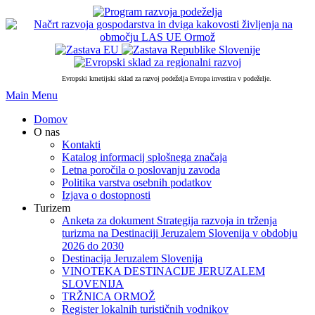
PRESKOČI
DO
OSREDNJE
VSEBINE
Evropski kmetijski sklad za razvoj podeželja Evropa investira v podeželje.
Skip
Main Menu
to
Domov
content
O nas
Kontakti
Katalog informacij splošnega značaja
Letna poročila o poslovanju zavoda
Politika varstva osebnih podatkov
Izjava o dostopnosti
Turizem
Anketa za dokument Strategija razvoja in trženja
turizma na Destinaciji Jeruzalem Slovenija v obdobju
2026 do 2030
Destinacija Jeruzalem Slovenija
VINOTEKA DESTINACIJE JERUZALEM
SLOVENIJA
TRŽNICA ORMOŽ
Register lokalnih turističnih vodnikov