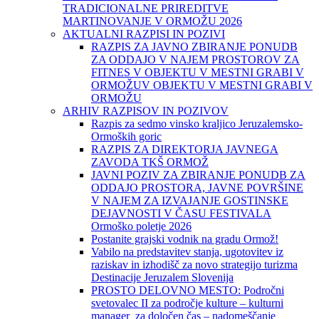
TRADICIONALNE PRIREDITVE
MARTINOVANJE V ORMOŽU 2026
AKTUALNI RAZPISI IN POZIVI
RAZPIS ZA JAVNO ZBIRANJE PONUDB
ZA ODDAJO V NAJEM PROSTOROV ZA
FITNES V OBJEKTU V MESTNI GRABI V
ORMOŽUV OBJEKTU V MESTNI GRABI V
ORMOŽU
ARHIV RAZPISOV IN POZIVOV
Razpis za sedmo vinsko kraljico Jeruzalemsko-
Ormoških goric
RAZPIS ZA DIREKTORJA JAVNEGA
ZAVODA TKŠ ORMOŽ
JAVNI POZIV ZA ZBIRANJE PONUDB ZA
ODDAJO PROSTORA, JAVNE POVRŠINE
V NAJEM ZA IZVAJANJE GOSTINSKE
DEJAVNOSTI V ČASU FESTIVALA
Ormoško poletje 2026
Postanite grajski vodnik na gradu Ormož!
Vabilo na predstavitev stanja, ugotovitev iz
raziskav in izhodišč za novo strategijo turizma
Destinacije Jeruzalem Slovenija
PROSTO DELOVNO MESTO: Področni
svetovalec II za področje kulture – kulturni
manager za določen čas – nadomeščanje