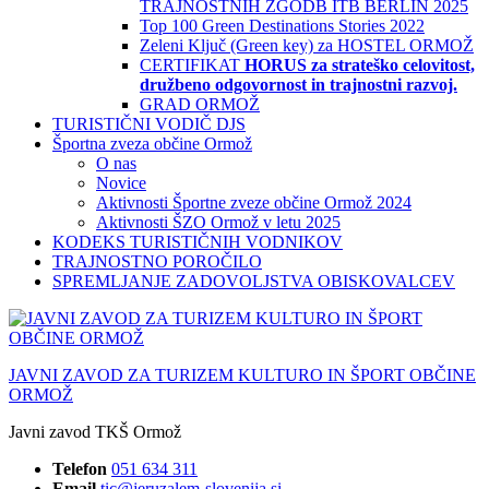
TRAJNOSTNIH ZGODB ITB BERLIN 2025
Top 100 Green Destinations Stories 2022
Zeleni Ključ (Green key) za HOSTEL ORMOŽ
CERTIFIKAT
HORUS za strateško celovitost,
družbeno odgovornost in trajnostni razvoj.
GRAD ORMOŽ
TURISTIČNI VODIČ DJS
Športna zveza občine Ormož
O nas
Novice
Aktivnosti Športne zveze občine Ormož 2024
Aktivnosti ŠZO Ormož v letu 2025
KODEKS TURISTIČNIH VODNIKOV
TRAJNOSTNO POROČILO
SPREMLJANJE ZADOVOLJSTVA OBISKOVALCEV
JAVNI ZAVOD ZA TURIZEM KULTURO IN ŠPORT OBČINE
ORMOŽ
Javni zavod TKŠ Ormož
Telefon
051 634 311
Email
tic@jeruzalem-slovenija.si