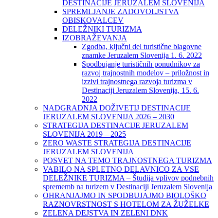
DESTINACIJE JERUZALEM SLOVENIJA
SPREMLJANJE ZADOVOLJSTVA
OBISKOVALCEV
DELEŽNIKI TURIZMA
IZOBRAŽEVANJA
Zgodba, ključni del turistične blagovne
znamke Jeruzalem Slovenija 1. 6. 2022
Spodbujanje turističnih ponudnikov za
razvoj trajnostnih modelov – priložnost in
izzivi trajnostnega razvoja turizma v
Destinaciji Jeruzalem Slovenija, 15. 6.
2022
NADGRADNJA DOŽIVETIJ DESTINACIJE
JERUZALEM SLOVENIJA 2026 – 2030
STRATEGIJA DESTINACIJE JERUZALEM
SLOVENIJA 2019 – 2025
ZERO WASTE STRATEGIJA DESTINACIJE
JERUZALEM SLOVENIJA
POSVET NA TEMO TRAJNOSTNEGA TURIZMA
VABILO NA SPLETNO DELAVNICO ZA VSE
DELEŽNIKE TURIZMA – Študija vplivov podnebnih
sprememb na turizem v Destinaciji Jeruzalem Slovenija
OHRANJAJMO IN SPODBUJAJMO BIOLOŠKO
RAZNOVRSTNOST S HOTELOM ZA ŽUŽELKE
ZELENA DEJSTVA IN ZELENI DNK