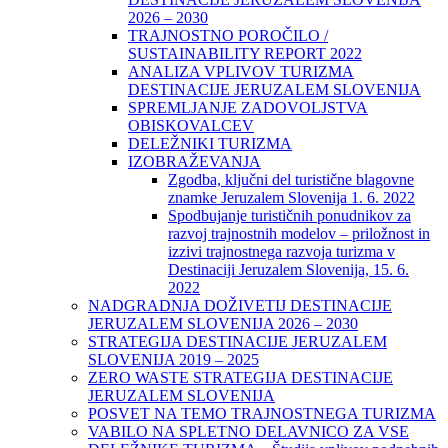
2026 – 2030
TRAJNOSTNO POROČILO /
SUSTAINABILITY REPORT 2022
ANALIZA VPLIVOV TURIZMA
DESTINACIJE JERUZALEM SLOVENIJA
SPREMLJANJE ZADOVOLJSTVA
OBISKOVALCEV
DELEŽNIKI TURIZMA
IZOBRAŽEVANJA
Zgodba, ključni del turistične blagovne
znamke Jeruzalem Slovenija 1. 6. 2022
Spodbujanje turističnih ponudnikov za
razvoj trajnostnih modelov – priložnost in
izzivi trajnostnega razvoja turizma v
Destinaciji Jeruzalem Slovenija, 15. 6.
2022
NADGRADNJA DOŽIVETIJ DESTINACIJE
JERUZALEM SLOVENIJA 2026 – 2030
STRATEGIJA DESTINACIJE JERUZALEM
SLOVENIJA 2019 – 2025
ZERO WASTE STRATEGIJA DESTINACIJE
JERUZALEM SLOVENIJA
POSVET NA TEMO TRAJNOSTNEGA TURIZMA
VABILO NA SPLETNO DELAVNICO ZA VSE