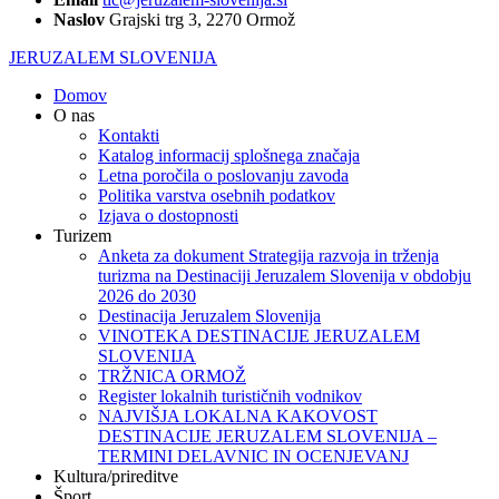
Naslov
Grajski trg 3, 2270 Ormož
JERUZALEM SLOVENIJA
Domov
O nas
Kontakti
Katalog informacij splošnega značaja
Letna poročila o poslovanju zavoda
Politika varstva osebnih podatkov
Izjava o dostopnosti
Turizem
Anketa za dokument Strategija razvoja in trženja
turizma na Destinaciji Jeruzalem Slovenija v obdobju
2026 do 2030
Destinacija Jeruzalem Slovenija
VINOTEKA DESTINACIJE JERUZALEM
SLOVENIJA
TRŽNICA ORMOŽ
Register lokalnih turističnih vodnikov
NAJVIŠJA LOKALNA KAKOVOST
DESTINACIJE JERUZALEM SLOVENIJA –
TERMINI DELAVNIC IN OCENJEVANJ
Kultura/prireditve
Šport