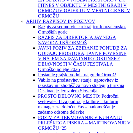
FITNES V OBJEKTU V MESTNI GRABI V
ORMOŽUV OBJEKTU V MESTNI GRABI V
ORMOŽU
ARHIV RAZPISOV IN POZIVOV
Razpis za sedmo vinsko kraljico Jeruzalemsko-
Ormoških goric
RAZPIS ZA DIREKTORJA JAVNEGA
ZAVODA TKŠ ORMOŽ
JAVNI POZIV ZA ZBIRANJE PONUDB ZA
ODDAJO PROSTORA, JAVNE POVRŠINE
V NAJEM ZA IZVAJANJE GOSTINSKE
DEJAVNOSTI V ČASU FESTIVALA
Ormoško poletje 2026
Postanite grajski vodnik na gradu Ormož!
Vabilo na predstavitev stanja, ugotovitev iz
raziskav in izhodišč za novo strategijo turizma
Destinacije Jeruzalem Slovenija
PROSTO DELOVNO MESTO: Področni
svetovalec II za področje kulture – kulturni
manager za določen čas – nadomeščanje
začasno odsotne delavke
POZIV ZA TEKMOVANJE V KUHANJU
PRLEŠKEGA PISKRA – MARTINOVANJE V
ORMOŽU ’25