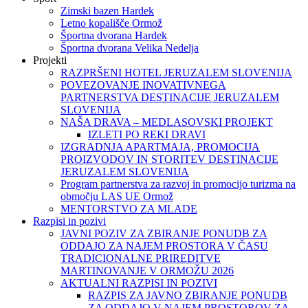
Zimski bazen Hardek
Letno kopališče Ormož
Športna dvorana Hardek
Športna dvorana Velika Nedelja
Projekti
RAZPRŠENI HOTEL JERUZALEM SLOVENIJA
POVEZOVANJE INOVATIVNEGA
PARTNERSTVA DESTINACIJE JERUZALEM
SLOVENIJA
NAŠA DRAVA – MEDLASOVSKI PROJEKT
IZLETI PO REKI DRAVI
IZGRADNJA APARTMAJA, PROMOCIJA
PROIZVODOV IN STORITEV DESTINACIJE
JERUZALEM SLOVENIJA
Program partnerstva za razvoj in promocijo turizma na
območju LAS UE Ormož
MENTORSTVO ZA MLADE
Razpisi in pozivi
JAVNI POZIV ZA ZBIRANJE PONUDB ZA
ODDAJO ZA NAJEM PROSTORA V ČASU
TRADICIONALNE PRIREDITVE
MARTINOVANJE V ORMOŽU 2026
AKTUALNI RAZPISI IN POZIVI
RAZPIS ZA JAVNO ZBIRANJE PONUDB
ZA ODDAJO V NAJEM PROSTOROV ZA