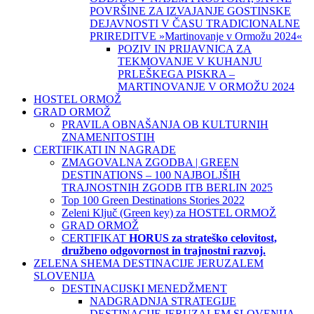
POVRŠINE ZA IZVAJANJE GOSTINSKE
DEJAVNOSTI V ČASU TRADICIONALNE
PRIREDITVE »Martinovanje v Ormožu 2024«
POZIV IN PRIJAVNICA ZA
TEKMOVANJE V KUHANJU
PRLEŠKEGA PISKRA –
MARTINOVANJE V ORMOŽU 2024
HOSTEL ORMOŽ
GRAD ORMOŽ
PRAVILA OBNAŠANJA OB KULTURNIH
ZNAMENITOSTIH
CERTIFIKATI IN NAGRADE
ZMAGOVALNA ZGODBA | GREEN
DESTINATIONS – 100 NAJBOLJŠIH
TRAJNOSTNIH ZGODB ITB BERLIN 2025
Top 100 Green Destinations Stories 2022
Zeleni Ključ (Green key) za HOSTEL ORMOŽ
GRAD ORMOŽ
CERTIFIKAT
HORUS za strateško celovitost,
družbeno odgovornost in trajnostni razvoj.
ZELENA SHEMA DESTINACIJE JERUZALEM
SLOVENIJA
DESTINACIJSKI MENEDŽMENT
NADGRADNJA STRATEGIJE
DESTINACIJE JERUZALEM SLOVENIJA