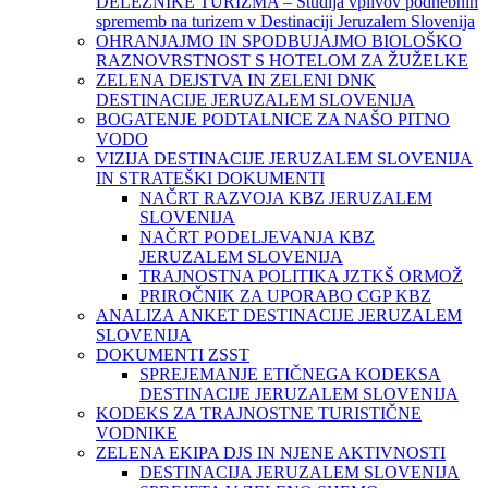
DELEŽNIKE TURIZMA – Študija vplivov podnebnih
sprememb na turizem v Destinaciji Jeruzalem Slovenija
OHRANJAJMO IN SPODBUJAJMO BIOLOŠKO
RAZNOVRSTNOST S HOTELOM ZA ŽUŽELKE
ZELENA DEJSTVA IN ZELENI DNK
DESTINACIJE JERUZALEM SLOVENIJA
BOGATENJE PODTALNICE ZA NAŠO PITNO
VODO
VIZIJA DESTINACIJE JERUZALEM SLOVENIJA
IN STRATEŠKI DOKUMENTI
NAČRT RAZVOJA KBZ JERUZALEM
SLOVENIJA
NAČRT PODELJEVANJA KBZ
JERUZALEM SLOVENIJA
TRAJNOSTNA POLITIKA JZTKŠ ORMOŽ
PRIROČNIK ZA UPORABO CGP KBZ
ANALIZA ANKET DESTINACIJE JERUZALEM
SLOVENIJA
DOKUMENTI ZSST
SPREJEMANJE ETIČNEGA KODEKSA
DESTINACIJE JERUZALEM SLOVENIJA
KODEKS ZA TRAJNOSTNE TURISTIČNE
VODNIKE
ZELENA EKIPA DJS IN NJENE AKTIVNOSTI
DESTINACIJA JERUZALEM SLOVENIJA