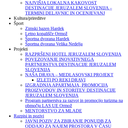
NAJVIŠJA LOKALNA KAKOVOST
DESTINACIJE JERUZALEM SLOVENIJA –
TERMINI DELAVNIC IN OCENJEVANJ
Kultura/prireditve
Šport
Zimski bazen Hardek
Letno kopališče Ormož
Športna dvorana Hardek
Športna dvorana Velika Nedelja
Projekti
RAZPRŠENI HOTEL JERUZALEM SLOVENIJA
POVEZOVANJE INOVATIVNEGA
PARTNERSTVA DESTINACIJE JERUZALEM
SLOVENIJA
NAŠA DRAVA – MEDLASOVSKI PROJEKT
IZLETI PO REKI DRAVI
IZGRADNJA APARTMAJA, PROMOCIJA
PROIZVODOV IN STORITEV DESTINACIJE
JERUZALEM SLOVENIJA
Program partnerstva za razvoj in promocijo turizma na
območju LAS UE Ormož
MENTORSTVO ZA MLADE
Razpisi in pozivi
JAVNI POZIV ZA ZBIRANJE PONUDB ZA
ODDAJO ZA NAJEM PROSTORA V ČASU