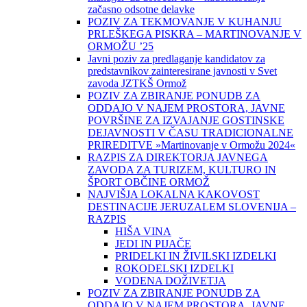
začasno odsotne delavke
POZIV ZA TEKMOVANJE V KUHANJU
PRLEŠKEGA PISKRA – MARTINOVANJE V
ORMOŽU ’25
Javni poziv za predlaganje kandidatov za
predstavnikov zainteresirane javnosti v Svet
zavoda JZTKŠ Ormož
POZIV ZA ZBIRANJE PONUDB ZA
ODDAJO V NAJEM PROSTORA, JAVNE
POVRŠINE ZA IZVAJANJE GOSTINSKE
DEJAVNOSTI V ČASU TRADICIONALNE
PRIREDITVE »Martinovanje v Ormožu 2024«
RAZPIS ZA DIREKTORJA JAVNEGA
ZAVODA ZA TURIZEM, KULTURO IN
ŠPORT OBČINE ORMOŽ
NAJVIŠJA LOKALNA KAKOVOST
DESTINACIJE JERUZALEM SLOVENIJA –
RAZPIS
HIŠA VINA
JEDI IN PIJAČE
PRIDELKI IN ŽIVILSKI IZDELKI
ROKODELSKI IZDELKI
VODENA DOŽIVETJA
POZIV ZA ZBIRANJE PONUDB ZA
ODDAJO V NAJEM PROSTORA, JAVNE