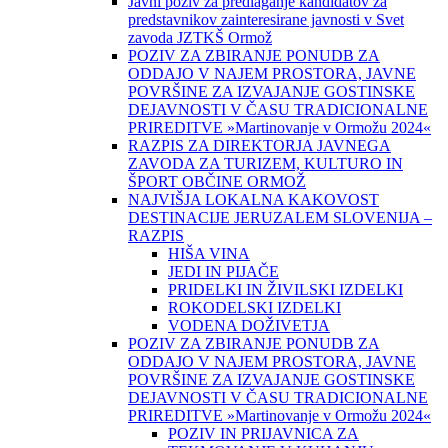
Javni poziv za predlaganje kandidatov za
predstavnikov zainteresirane javnosti v Svet
zavoda JZTKŠ Ormož
POZIV ZA ZBIRANJE PONUDB ZA
ODDAJO V NAJEM PROSTORA, JAVNE
POVRŠINE ZA IZVAJANJE GOSTINSKE
DEJAVNOSTI V ČASU TRADICIONALNE
PRIREDITVE »Martinovanje v Ormožu 2024«
RAZPIS ZA DIREKTORJA JAVNEGA
ZAVODA ZA TURIZEM, KULTURO IN
ŠPORT OBČINE ORMOŽ
NAJVIŠJA LOKALNA KAKOVOST
DESTINACIJE JERUZALEM SLOVENIJA –
RAZPIS
HIŠA VINA
JEDI IN PIJAČE
PRIDELKI IN ŽIVILSKI IZDELKI
ROKODELSKI IZDELKI
VODENA DOŽIVETJA
POZIV ZA ZBIRANJE PONUDB ZA
ODDAJO V NAJEM PROSTORA, JAVNE
POVRŠINE ZA IZVAJANJE GOSTINSKE
DEJAVNOSTI V ČASU TRADICIONALNE
PRIREDITVE »Martinovanje v Ormožu 2024«
POZIV IN PRIJAVNICA ZA