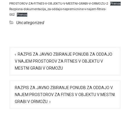
PROSTOROV-ZA-FITNES-V-OBJEKTU-V-MESTNI-GRABI-V-ORMOZU-2
Prenos
Razpisna-dokumentacija_za-oddajo-nepremicnine-v-najem-fitnes-
002
Prenos
Uncategorized
Navigacija
prispevka
RAZPIS ZA JAVNO ZBIRANJE PONUDB ZA ODDAJO
V NAJEM PROSTOROV ZA FITNES V OBJEKTU V
MESTNI GRABI V ORMOŽU
RAZPIS ZA JAVNO ZBIRANJE PONUDB ZA ODDAJO V
NAJEM PROSTOROV ZA FITNES V OBJEKTU V MESTNI
GRABI V ORMOŽU