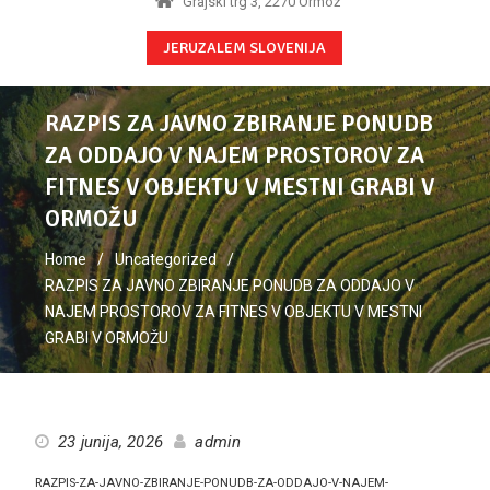
Grajski trg 3, 2270 Ormož
JERUZALEM SLOVENIJA
RAZPIS ZA JAVNO ZBIRANJE PONUDB
ZA ODDAJO V NAJEM PROSTOROV ZA
FITNES V OBJEKTU V MESTNI GRABI V
ORMOŽU
Home
Uncategorized
RAZPIS ZA JAVNO ZBIRANJE PONUDB ZA ODDAJO V
NAJEM PROSTOROV ZA FITNES V OBJEKTU V MESTNI
GRABI V ORMOŽU
23 junija, 2026
admin
RAZPIS-ZA-JAVNO-ZBIRANJE-PONUDB-ZA-ODDAJO-V-NAJEM-