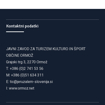
Kontaktni podatki
JAVNI ZAVOD ZA TURIZEM KULTURO IN ŠPORT
OBČINE ORMOŽ
Grajski trg 3, 2270 Ormož
T: +386 (0)2 741 53 56
M: +386 (0)51 634 311
E:
tic@jeruzalem-slovenija.si
I:
www.ormoz.net