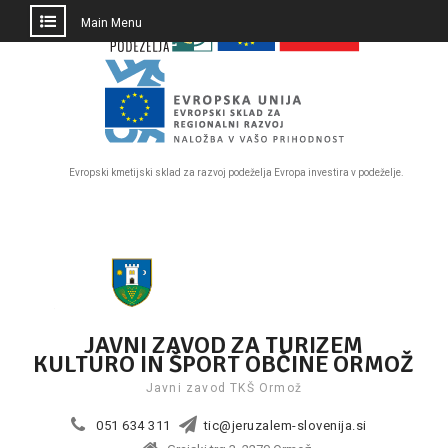
PRESKOČI
Main Menu
DO
OSREDNJE
VSEBINE
Evropski kmetijski sklad za razvoj podeželja Evropa investira v podeželje.
Skip
to
content
JAVNI ZAVOD ZA TURIZEM
KULTURO IN ŠPORT OBČINE ORMOŽ
Javni zavod TKŠ Ormož
051 634 311
tic@jeruzalem-slovenija.si