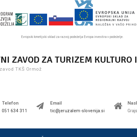
Evropski kmetijski sklad za razvoj podeželja Evropa investira v podeželje.
VNI ZAVOD ZA TURIZEM KULTURO 
 zavod TKŠ Ormož
Telefon
Email
Nas
051 634 311
tic@jeruzalem-slovenija.si
Graj