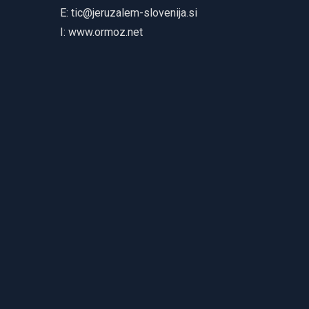
E:
tic@jeruzalem-slovenija.si
I:
www.ormoz.net