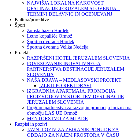
NAJVIŠJA LOKALNA KAKOVOST
DESTINACIJE JERUZALEM SLOVENIJA –
TERMINI DELAVNIC IN OCENJEVANJ
Kultura/prireditve
Šport
Zimski bazen Hardek
Letno kopališče Ormož
Športna dvorana Hardek
Športna dvorana Velika Nedelja
Projekti
RAZPRŠENI HOTEL JERUZALEM SLOVENIJA
POVEZOVANJE INOVATIVNEGA
PARTNERSTVA DESTINACIJE JERUZALEM
SLOVENIJA
NAŠA DRAVA – MEDLASOVSKI PROJEKT
IZLETI PO REKI DRAVI
IZGRADNJA APARTMAJA, PROMOCIJA
PROIZVODOV IN STORITEV DESTINACIJE
JERUZALEM SLOVENIJA
Program partnerstva za razvoj in promocijo turizma na
območju LAS UE Ormož
MENTORSTVO ZA MLADE
Razpisi in pozivi
JAVNI POZIV ZA ZBIRANJE PONUDB ZA
ODDAJO ZA NAJEM PROSTORA V ČASU