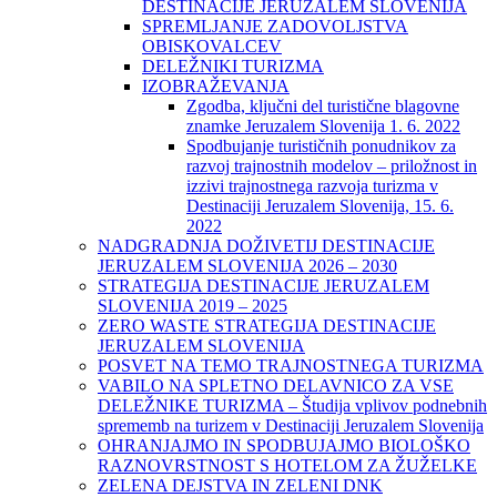
DESTINACIJE JERUZALEM SLOVENIJA
SPREMLJANJE ZADOVOLJSTVA
OBISKOVALCEV
DELEŽNIKI TURIZMA
IZOBRAŽEVANJA
Zgodba, ključni del turistične blagovne
znamke Jeruzalem Slovenija 1. 6. 2022
Spodbujanje turističnih ponudnikov za
razvoj trajnostnih modelov – priložnost in
izzivi trajnostnega razvoja turizma v
Destinaciji Jeruzalem Slovenija, 15. 6.
2022
NADGRADNJA DOŽIVETIJ DESTINACIJE
JERUZALEM SLOVENIJA 2026 – 2030
STRATEGIJA DESTINACIJE JERUZALEM
SLOVENIJA 2019 – 2025
ZERO WASTE STRATEGIJA DESTINACIJE
JERUZALEM SLOVENIJA
POSVET NA TEMO TRAJNOSTNEGA TURIZMA
VABILO NA SPLETNO DELAVNICO ZA VSE
DELEŽNIKE TURIZMA – Študija vplivov podnebnih
sprememb na turizem v Destinaciji Jeruzalem Slovenija
OHRANJAJMO IN SPODBUJAJMO BIOLOŠKO
RAZNOVRSTNOST S HOTELOM ZA ŽUŽELKE
ZELENA DEJSTVA IN ZELENI DNK