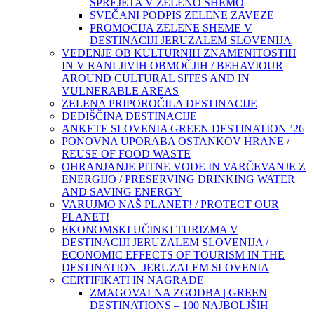
SPREJETA V ZELENO SHEMO
SVEČANI PODPIS ZELENE ZAVEZE
PROMOCIJA ZELENE SHEME V
DESTINACIJI JERUZALEM SLOVENIJA
VEDENJE OB KULTURNIH ZNAMENITOSTIH
IN V RANLJIVIH OBMOČJIH / BEHAVIOUR
AROUND CULTURAL SITES AND IN
VULNERABLE AREAS
ZELENA PRIPOROČILA DESTINACIJE
DEDIŠČINA DESTINACIJE
ANKETE SLOVENIA GREEN DESTINATION ’26
PONOVNA UPORABA OSTANKOV HRANE /
REUSE OF FOOD WASTE
OHRANJANJE PITNE VODE IN VARČEVANJE Z
ENERGIJO / PRESERVING DRINKING WATER
AND SAVING ENERGY
VARUJMO NAŠ PLANET! / PROTECT OUR
PLANET!
EKONOMSKI UČINKI TURIZMA V
DESTINACIJI JERUZALEM SLOVENIJA /
ECONOMIC EFFECTS OF TOURISM IN THE
DESTINATION JERUZALEM SLOVENIA
CERTIFIKATI IN NAGRADE
ZMAGOVALNA ZGODBA | GREEN
DESTINATIONS – 100 NAJBOLJŠIH