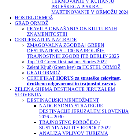
TEKMOVANJE V KUHANJU
PRLEŠKEGA PISKRA –
MARTINOVANJE V ORMOŽU 2024
HOSTEL ORMOŽ
GRAD ORMOŽ
PRAVILA OBNAŠANJA OB KULTURNIH
ZNAMENITOSTIH
CERTIFIKATI IN NAGRADE
ZMAGOVALNA ZGODBA | GREEN
DESTINATIONS – 100 NAJBOLJŠIH
TRAJNOSTNIH ZGODB ITB BERLIN 2025
Top 100 Green Destinations Stories 2022
Zeleni Ključ (Green key) za HOSTEL ORMOŽ
GRAD ORMOŽ
CERTIFIKAT
HORUS za strateško celovitost,
družbeno odgovornost in trajnostni razvoj.
ZELENA SHEMA DESTINACIJE JERUZALEM
SLOVENIJA
DESTINACIJSKI MENEDŽMENT
NADGRADNJA STRATEGIJE
DESTINACIJE JERUZALEM SLOVENIJA
2026 – 2030
TRAJNOSTNO POROČILO /
SUSTAINABILITY REPORT 2022
ANALIZA VPLIVOV TURIZMA