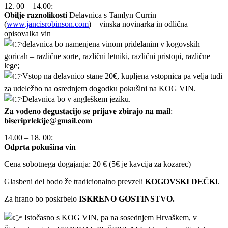
12. 00 – 14.00:
𝐎𝐛𝐢𝐥𝐣𝐞 𝐫𝐚𝐳𝐧𝐨𝐥𝐢𝐤𝐨𝐬𝐭𝐢 Delavnica s Tamlyn Currin
(
www.jancisrobinson.com
) – vinska novinarka in odlična
opisovalka vin
delavnica bo namenjena vinom pridelanim v kogovskih
goricah – različne sorte, različni letniki, različni pristopi, različne
lege;
Vstop na delavnico stane 20€, kupljena vstopnica pa velja tudi
za udeležbo na osrednjem dogodku pokušini na KOG VIN.
Delavnica bo v angleškem jeziku.
𝐙𝐚 𝐯𝐨𝐝𝐞𝐧𝐨 𝐝𝐞𝐠𝐮𝐬𝐭𝐚𝐜𝐢𝐣𝐨 𝐬𝐞 𝐩𝐫𝐢𝐣𝐚𝐯𝐞 𝐳𝐛𝐢𝐫𝐚𝐣𝐨 𝐧𝐚 𝐦𝐚𝐢𝐥:
𝐛𝐢𝐬𝐞𝐫𝐢𝐩𝐫𝐥𝐞𝐤𝐢𝐣𝐞@𝐠𝐦𝐚𝐢𝐥.𝐜𝐨𝐦
14.00 – 18. 00:
Odprta pokušina vin
Cena sobotnega dogajanja: 20 € (5€ je kavcija za kozarec)
Glasbeni del bodo že tradicionalno prevzeli
KOGOVSKI DEČK
I.
Za hrano bo poskrbelo
ISKRENO GOSTINSTVO.
Istočasno s KOG VIN, pa na sosednjem Hrvaškem, v