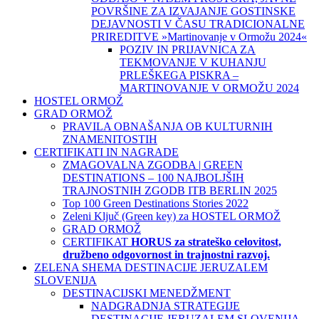
POVRŠINE ZA IZVAJANJE GOSTINSKE
DEJAVNOSTI V ČASU TRADICIONALNE
PRIREDITVE »Martinovanje v Ormožu 2024«
POZIV IN PRIJAVNICA ZA
TEKMOVANJE V KUHANJU
PRLEŠKEGA PISKRA –
MARTINOVANJE V ORMOŽU 2024
HOSTEL ORMOŽ
GRAD ORMOŽ
PRAVILA OBNAŠANJA OB KULTURNIH
ZNAMENITOSTIH
CERTIFIKATI IN NAGRADE
ZMAGOVALNA ZGODBA | GREEN
DESTINATIONS – 100 NAJBOLJŠIH
TRAJNOSTNIH ZGODB ITB BERLIN 2025
Top 100 Green Destinations Stories 2022
Zeleni Ključ (Green key) za HOSTEL ORMOŽ
GRAD ORMOŽ
CERTIFIKAT
HORUS za strateško celovitost,
družbeno odgovornost in trajnostni razvoj.
ZELENA SHEMA DESTINACIJE JERUZALEM
SLOVENIJA
DESTINACIJSKI MENEDŽMENT
NADGRADNJA STRATEGIJE
DESTINACIJE JERUZALEM SLOVENIJA