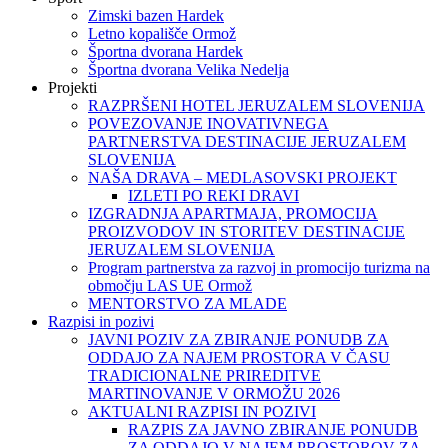
Zimski bazen Hardek
Letno kopališče Ormož
Športna dvorana Hardek
Športna dvorana Velika Nedelja
Projekti
RAZPRŠENI HOTEL JERUZALEM SLOVENIJA
POVEZOVANJE INOVATIVNEGA
PARTNERSTVA DESTINACIJE JERUZALEM
SLOVENIJA
NAŠA DRAVA – MEDLASOVSKI PROJEKT
IZLETI PO REKI DRAVI
IZGRADNJA APARTMAJA, PROMOCIJA
PROIZVODOV IN STORITEV DESTINACIJE
JERUZALEM SLOVENIJA
Program partnerstva za razvoj in promocijo turizma na
območju LAS UE Ormož
MENTORSTVO ZA MLADE
Razpisi in pozivi
JAVNI POZIV ZA ZBIRANJE PONUDB ZA
ODDAJO ZA NAJEM PROSTORA V ČASU
TRADICIONALNE PRIREDITVE
MARTINOVANJE V ORMOŽU 2026
AKTUALNI RAZPISI IN POZIVI
RAZPIS ZA JAVNO ZBIRANJE PONUDB
ZA ODDAJO V NAJEM PROSTOROV ZA