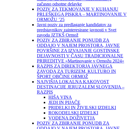
začasno odsotne delavke
POZIV ZA TEKMOVANJE V KUHANJU
PRLEŠKEGA PISKRA – MARTINOVANJE V
ORMOŽU ’25
Javni poziv za predlaganje kandidatov za
predstavnikov zainteresirane javnosti v Svet
zavoda JZTKŠ Ormož
POZIV ZA ZBIRANJE PONUDB ZA
ODDAJO V NAJEM PROSTORA, JAVNE
POVRŠINE ZA IZVAJANJE GOSTINSKE
DEJAVNOSTI V ČASU TRADICIONALNE
PRIREDITVE »Martinovanje v Ormožu 2024«
RAZPIS ZA DIREKTORJA JAVNEGA
ZAVODA ZA TURIZEM, KULTURO IN
ŠPORT OBČINE ORMOŽ
NAJVIŠJA LOKALNA KAKOVOST
DESTINACIJE JERUZALEM SLOVENIJA –
RAZPIS
HIŠA VINA
JEDI IN PIJAČE
PRIDELKI IN ŽIVILSKI IZDELKI
ROKODELSKI IZDELKI
VODENA DOŽIVETJA
POZIV ZA ZBIRANJE PONUDB ZA
ODDAJO V NAJEM PROSTORA, JAVNE