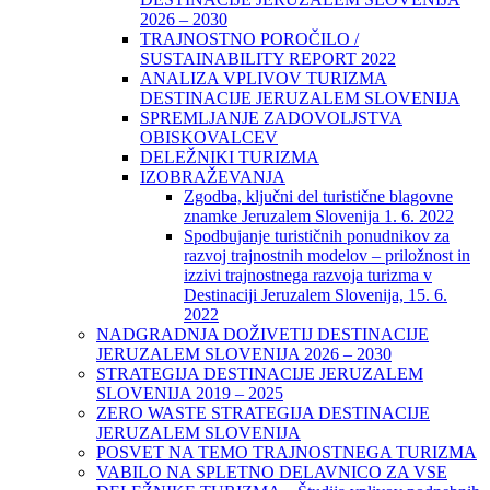
2026 – 2030
TRAJNOSTNO POROČILO /
SUSTAINABILITY REPORT 2022
ANALIZA VPLIVOV TURIZMA
DESTINACIJE JERUZALEM SLOVENIJA
SPREMLJANJE ZADOVOLJSTVA
OBISKOVALCEV
DELEŽNIKI TURIZMA
IZOBRAŽEVANJA
Zgodba, ključni del turistične blagovne
znamke Jeruzalem Slovenija 1. 6. 2022
Spodbujanje turističnih ponudnikov za
razvoj trajnostnih modelov – priložnost in
izzivi trajnostnega razvoja turizma v
Destinaciji Jeruzalem Slovenija, 15. 6.
2022
NADGRADNJA DOŽIVETIJ DESTINACIJE
JERUZALEM SLOVENIJA 2026 – 2030
STRATEGIJA DESTINACIJE JERUZALEM
SLOVENIJA 2019 – 2025
ZERO WASTE STRATEGIJA DESTINACIJE
JERUZALEM SLOVENIJA
POSVET NA TEMO TRAJNOSTNEGA TURIZMA
VABILO NA SPLETNO DELAVNICO ZA VSE