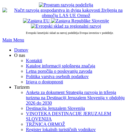
PRESKOČI
DO
OSREDNJE
VSEBINE
Evropski kmetijski sklad za razvoj podeželja Evropa investira v podeželje.
Skip
Main Menu
to
Domov
content
O nas
Kontakti
Katalog informacij splošnega značaja
Letna poročila o poslovanju zavoda
Politika varstva osebnih podatkov
Izjava o dostopnosti
Turizem
Anketa za dokument Strategija razvoja in trženja
turizma na Destinaciji Jeruzalem Slovenija v obdobju
2026 do 2030
Destinacija Jeruzalem Slovenija
VINOTEKA DESTINACIJE JERUZALEM
SLOVENIJA
TRŽNICA ORMOŽ
Register lokalnih turističnih vodnikov