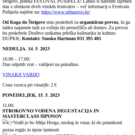
Štrigovi, poteka FESTIVAL PUŠIPELA! Lahko si naredite izjemen
dan z obiskom dveh vinskih festivalov – več informacij o Festivalu
Pušipela najdete na:
https://www.urbanovo.hr/
Od Koga do Štrigove
smo poskrbeli za
organiziran prevoz
, ki ga
lahko najamete tudi za vožnjo do prenočišča ali domov. Za prevoz
bo poskrbelo Društvo unikatna prleška kulinarika in kultura
DUPKK;
Kontakt: Stanko Hartman 031 395 401
𝐍𝐄𝐃𝐄𝐋𝐉𝐀, 𝟏𝟒. 𝟓. 𝟐𝟎𝟐𝟑
10.00 – 17.00:
Dan odprtih vrat – vabljeni na pokušino.
VINARJI VABIJO
Cena vzorca pri vinarjih: 2 €
𝐏𝐎𝐍𝐄𝐃𝐄𝐋𝐉𝐄𝐊, 𝟏𝟓. 𝟓. 𝟐𝟎𝟐𝟑
11.00:
𝐒𝐓𝐑𝐎𝐊𝐎𝐕𝐍𝐎 𝐕𝐎𝐃𝐄𝐍𝐀 𝐃𝐄𝐆𝐔𝐒𝐓𝐀𝐂𝐈𝐉𝐀 𝐈𝐍
𝐌𝐀𝐒𝐓𝐄𝐑𝐂𝐋𝐀𝐒𝐒 𝐒̌𝐈𝐏𝐎𝐍𝐎𝐕
Vodil jo bo Mitja Herga, enolog in vinar, ki do potankosti
pozna regijo in njene lastnosti.