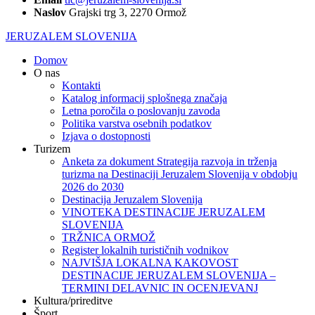
Naslov
Grajski trg 3, 2270 Ormož
JERUZALEM SLOVENIJA
Domov
O nas
Kontakti
Katalog informacij splošnega značaja
Letna poročila o poslovanju zavoda
Politika varstva osebnih podatkov
Izjava o dostopnosti
Turizem
Anketa za dokument Strategija razvoja in trženja
turizma na Destinaciji Jeruzalem Slovenija v obdobju
2026 do 2030
Destinacija Jeruzalem Slovenija
VINOTEKA DESTINACIJE JERUZALEM
SLOVENIJA
TRŽNICA ORMOŽ
Register lokalnih turističnih vodnikov
NAJVIŠJA LOKALNA KAKOVOST
DESTINACIJE JERUZALEM SLOVENIJA –
TERMINI DELAVNIC IN OCENJEVANJ
Kultura/prireditve
Šport