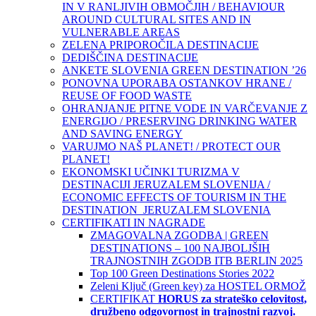
IN V RANLJIVIH OBMOČJIH / BEHAVIOUR
AROUND CULTURAL SITES AND IN
VULNERABLE AREAS
ZELENA PRIPOROČILA DESTINACIJE
DEDIŠČINA DESTINACIJE
ANKETE SLOVENIA GREEN DESTINATION ’26
PONOVNA UPORABA OSTANKOV HRANE /
REUSE OF FOOD WASTE
OHRANJANJE PITNE VODE IN VARČEVANJE Z
ENERGIJO / PRESERVING DRINKING WATER
AND SAVING ENERGY
VARUJMO NAŠ PLANET! / PROTECT OUR
PLANET!
EKONOMSKI UČINKI TURIZMA V
DESTINACIJI JERUZALEM SLOVENIJA /
ECONOMIC EFFECTS OF TOURISM IN THE
DESTINATION JERUZALEM SLOVENIA
CERTIFIKATI IN NAGRADE
ZMAGOVALNA ZGODBA | GREEN
DESTINATIONS – 100 NAJBOLJŠIH
TRAJNOSTNIH ZGODB ITB BERLIN 2025
Top 100 Green Destinations Stories 2022
Zeleni Ključ (Green key) za HOSTEL ORMOŽ
CERTIFIKAT
HORUS za strateško celovitost,
družbeno odgovornost in trajnostni razvoj.