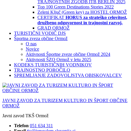
TRAJNOSTNIH ZGODB ITB BERLIN 2025
Top 100 Green Destinations Stories 2022
Zeleni Ključ (Green key) za HOSTEL ORMOŽ
CERTIFIKAT
HORUS za strateško celovitost,
družbeno odgovornost in trajnostni razvoj.
GRAD ORMOŽ
TURISTIČNI VODIČ DJS
Športna zveza občine Ormož
O nas
Novice
Aktivnosti Športne zveze občine Ormož 2024
Aktivnosti ŠZO Ormož v letu 2025
KODEKS TURISTIČNIH VODNIKOV
TRAJNOSTNO POROČILO
SPREMLJANJE ZADOVOLJSTVA OBISKOVALCEV
JAVNI ZAVOD ZA TURIZEM KULTURO IN ŠPORT OBČINE
ORMOŽ
Javni zavod TKŠ Ormož
Telefon
051 634 311
Email
tic@jeruzalem-slovenija.si