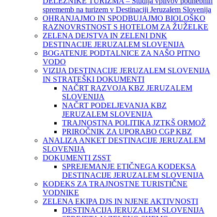
DELEŽNIKE TURIZMA – Študija vplivov podnebnih
sprememb na turizem v Destinaciji Jeruzalem Slovenija
OHRANJAJMO IN SPODBUJAJMO BIOLOŠKO
RAZNOVRSTNOST S HOTELOM ZA ŽUŽELKE
ZELENA DEJSTVA IN ZELENI DNK
DESTINACIJE JERUZALEM SLOVENIJA
BOGATENJE PODTALNICE ZA NAŠO PITNO
VODO
VIZIJA DESTINACIJE JERUZALEM SLOVENIJA
IN STRATEŠKI DOKUMENTI
NAČRT RAZVOJA KBZ JERUZALEM
SLOVENIJA
NAČRT PODELJEVANJA KBZ
JERUZALEM SLOVENIJA
TRAJNOSTNA POLITIKA JZTKŠ ORMOŽ
PRIROČNIK ZA UPORABO CGP KBZ
ANALIZA ANKET DESTINACIJE JERUZALEM
SLOVENIJA
DOKUMENTI ZSST
SPREJEMANJE ETIČNEGA KODEKSA
DESTINACIJE JERUZALEM SLOVENIJA
KODEKS ZA TRAJNOSTNE TURISTIČNE
VODNIKE
ZELENA EKIPA DJS IN NJENE AKTIVNOSTI
DESTINACIJA JERUZALEM SLOVENIJA