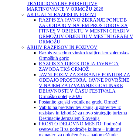
TRADICIONALNE PRIREDITVE
MARTINOVANJE V ORMOŽU 2026
AKTUALNI RAZPISI IN POZIVI
RAZPIS ZA JAVNO ZBIRANJE PONUDB
ZA ODDAJO V NAJEM PROSTOROV ZA
FITNES V OBJEKTU V MESTNI GRABI V
ORMOŽUV OBJEKTU V MESTNI GRABI V
ORMOŽU
ARHIV RAZPISOV IN POZIVOV
Razpis za sedmo vinsko kraljico Jeruzalemsko-
Ormoških goric
RAZPIS ZA DIREKTORJA JAVNEGA
ZAVODA TKŠ ORMOŽ
JAVNI POZIV ZA ZBIRANJE PONUDB ZA
ODDAJO PROSTORA, JAVNE POVRŠINE
V NAJEM ZA IZVAJANJE GOSTINSKE
DEJAVNOSTI V ČASU FESTIVALA
Ormoško poletje 2026
Postanite grajski vodnik na gradu Ormož!
Vabilo na predstavitev stanja, ugotovitev iz
raziskav in izhodišč za novo strategijo turizma
Destinacije Jeruzalem Slovenija
PROSTO DELOVNO MESTO: Področni
svetovalec II za področje kulture – kulturni
manager za določen čas – nadomeščanje