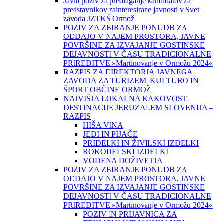
Javni poziv za predlaganje kandidatov za
predstavnikov zainteresirane javnosti v Svet
zavoda JZTKŠ Ormož
POZIV ZA ZBIRANJE PONUDB ZA
ODDAJO V NAJEM PROSTORA, JAVNE
POVRŠINE ZA IZVAJANJE GOSTINSKE
DEJAVNOSTI V ČASU TRADICIONALNE
PRIREDITVE »Martinovanje v Ormožu 2024«
RAZPIS ZA DIREKTORJA JAVNEGA
ZAVODA ZA TURIZEM, KULTURO IN
ŠPORT OBČINE ORMOŽ
NAJVIŠJA LOKALNA KAKOVOST
DESTINACIJE JERUZALEM SLOVENIJA –
RAZPIS
HIŠA VINA
JEDI IN PIJAČE
PRIDELKI IN ŽIVILSKI IZDELKI
ROKODELSKI IZDELKI
VODENA DOŽIVETJA
POZIV ZA ZBIRANJE PONUDB ZA
ODDAJO V NAJEM PROSTORA, JAVNE
POVRŠINE ZA IZVAJANJE GOSTINSKE
DEJAVNOSTI V ČASU TRADICIONALNE
PRIREDITVE »Martinovanje v Ormožu 2024«
POZIV IN PRIJAVNICA ZA