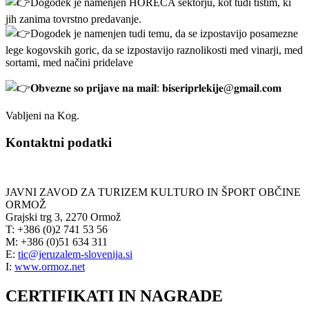
Dogodek je namenjen HORECA sektorju, kot tudi tistim, ki
jih zanima tovrstno predavanje.
Dogodek je namenjen tudi temu, da se izpostavijo posamezne
lege kogovskih goric, da se izpostavijo raznolikosti med vinarji, med
sortami, med načini pridelave
𝐎𝐛𝐯𝐞𝐳𝐧𝐞 𝐬𝐨 𝐩𝐫𝐢𝐣𝐚𝐯𝐞 𝐧𝐚 𝐦𝐚𝐢𝐥: 𝐛𝐢𝐬𝐞𝐫𝐢𝐩𝐫𝐥𝐞𝐤𝐢𝐣𝐞@𝐠𝐦𝐚𝐢𝐥.𝐜𝐨𝐦
Vabljeni na Kog.
Kontaktni podatki
JAVNI ZAVOD ZA TURIZEM KULTURO IN ŠPORT OBČINE
ORMOŽ
Grajski trg 3, 2270 Ormož
T: +386 (0)2 741 53 56
M: +386 (0)51 634 311
E:
tic@jeruzalem-slovenija.si
I:
www.ormoz.net
CERTIFIKATI IN NAGRADE