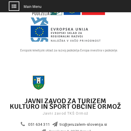
PRESKOČI
Main Menu
DO
OSREDNJE
VSEBINE
Evropski kmetijski sklad za razvoj podeželja Evropa investira v podeželje.
Skip
to
content
JAVNI ZAVOD ZA TURIZEM
KULTURO IN ŠPORT OBČINE ORMOŽ
Javni zavod TKŠ Ormož
051 634 311
tic@jeruzalem-slovenija.si