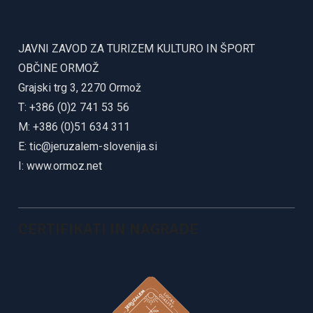
JAVNI ZAVOD ZA TURIZEM KULTURO IN ŠPORT
OBČINE ORMOŽ
Grajski trg 3, 2270 Ormož
T: +386 (0)2 741 53 56
M: +386 (0)51 634 311
E:
tic@jeruzalem-slovenija.si
I:
www.ormoz.net
CERTIFIKATI IN NAGRADE