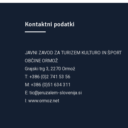
Kontaktni podatki
JAVNI ZAVOD ZA TURIZEM KULTURO IN ŠPORT
OBČINE ORMOŽ
Grajski trg 3, 2270 Ormož
T: +386 (0)2 741 53 56
M: +386 (0)51 634 311
E:
tic@jeruzalem-slovenija.si
I:
www.ormoz.net