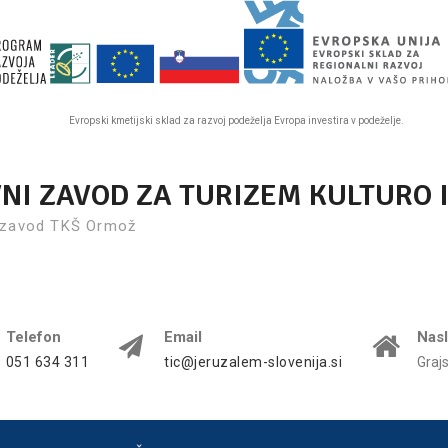
Evropski kmetijski sklad za razvoj podeželja Evropa investira v podeželje.
VNI ZAVOD ZA TURIZEM KULTURO 
 zavod TKŠ Ormož
Telefon
Email
Nas
051 634 311
tic@jeruzalem-slovenija.si
Graj