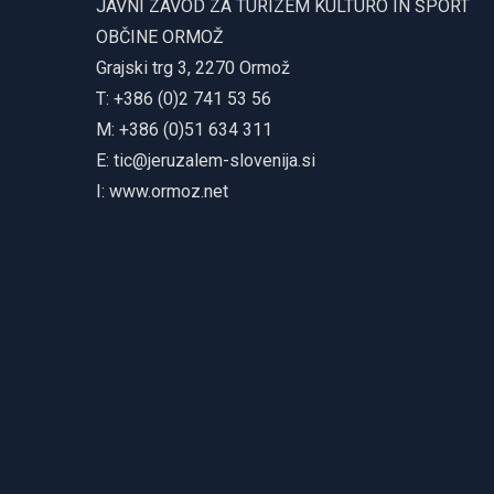
JAVNI ZAVOD ZA TURIZEM KULTURO IN ŠPORT
OBČINE ORMOŽ
Grajski trg 3, 2270 Ormož
T: +386 (0)2 741 53 56
M: +386 (0)51 634 311
E:
tic@jeruzalem-slovenija.si
I:
www.ormoz.net