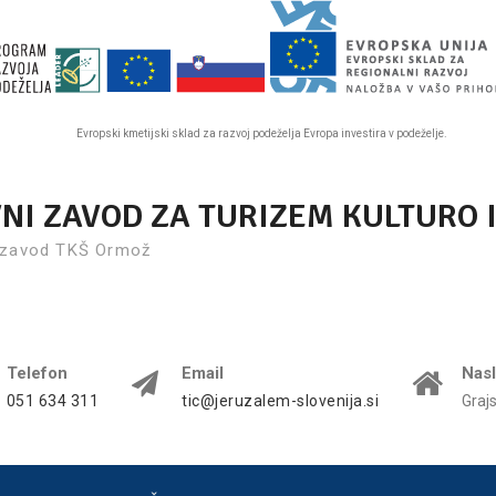
Evropski kmetijski sklad za razvoj podeželja Evropa investira v podeželje.
VNI ZAVOD ZA TURIZEM KULTURO 
 zavod TKŠ Ormož
Telefon
Email
Nas
051 634 311
tic@jeruzalem-slovenija.si
Graj