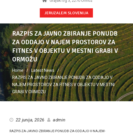
Grajski trg 3, 2270 Ormož
JERUZALEM SLOVENIJA
RAZPIS ZA JAVNO ZBIRANJE PONUDB
ZA ODDAJO V NAJEM PROSTOROV ZA
FITNES V OBJEKTU V MESTNI GRABI V
ORMOŽU
Home
Latest News
RAZPIS ZA JAVNO ZBIRANJE PONUDB ZA ODDAJO V
NAJEM PROSTOROV ZA FITNES V OBJEKTU V MESTNI
GRABI V ORMOŽU
22 junija, 2026
admin
RAZPIS-ZA-JAVNO-ZBIRANJE-PONUDB-ZA-ODDAJO-V-NAJEM-