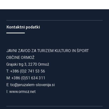
Kontaktni podatki
JAVNI ZAVOD ZA TURIZEM KULTURO IN ŠPORT
OBČINE ORMOŽ
Grajski trg 3, 2270 Ormož
T: +386 (0)2 741 53 56
M: +386 (0)51 634 311
E:
tic@jeruzalem-slovenija.si
I:
www.ormoz.net