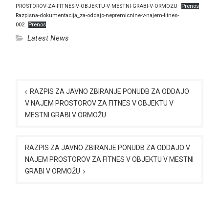
PROSTOROV-ZA-FITNES-V-OBJEKTU-V-MESTNI-GRABI-V-ORMOZU
Prenos
Razpisna-dokumentacija_za-oddajo-nepremicnine-v-najem-fitnes-
002
Prenos
Latest News
Navigacija
prispevka
RAZPIS ZA JAVNO ZBIRANJE PONUDB ZA ODDAJO
V NAJEM PROSTOROV ZA FITNES V OBJEKTU V
MESTNI GRABI V ORMOŽU
RAZPIS ZA JAVNO ZBIRANJE PONUDB ZA ODDAJO V
NAJEM PROSTOROV ZA FITNES V OBJEKTU V MESTNI
GRABI V ORMOŽU