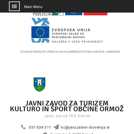
PRESKOČI
Main Menu
DO
OSREDNJE
VSEBINE
Evropski kmetijski sklad za razvoj podeželja Evropa investira v podeželje.
Skip
to
content
JAVNI ZAVOD ZA TURIZEM
KULTURO IN ŠPORT OBČINE ORMOŽ
Javni zavod TKŠ Ormož
051 634 311
tic@jeruzalem-slovenija.si