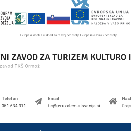
Evropski kmetijski sklad za razvoj podeželja Evropa investira v podeželje.
VNI ZAVOD ZA TURIZEM KULTURO 
 zavod TKŠ Ormož
Telefon
Email
Nas
051 634 311
tic@jeruzalem-slovenija.si
Graj