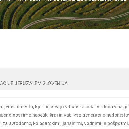
INACIJE JERUZALEM SLOVENIJA
, vinsko cesto, kjer uspevajo vrhunska bela in rdeča vina, p
eno nosi ime nebeški kraj in vabi vse generacije hedonistov
či za avtodome, kolesarskimi, jahalnimi, vodnimi in pešpotmi, 