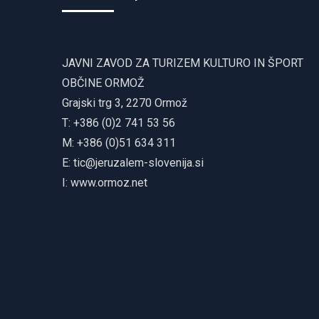
JAVNI ZAVOD ZA TURIZEM KULTURO IN ŠPORT
OBČINE ORMOŽ
Grajski trg 3, 2270 Ormož
T: +386 (0)2 741 53 56
M: +386 (0)51 634 311
E:
tic@jeruzalem-slovenija.si
I:
www.ormoz.net